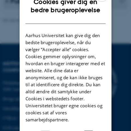
Publikationsliste
Cookies giver dig en
ENGLISH
bedre brugeroplevelse
DANISH
Revideret 30.12.2025
-
AU Engineering
Aarhus Universitet kan give dig den
bedste brugeroplevelse, når du
vælger ”Accepter alle” cookies.
Cookies gemmer oplysninger om,
hvordan en bruger interagerer med et
INSTITUT FOR ELEKTRO- OG
COMPUTERTEKNOLOGI
website. Alle dine data er
anonymiseret, og de kan ikke bruges
Finlandsgade 22
til at identificere dig direkte. Du kan
8200 Aarhus N
altid ændre dit samtykke under
Cookies i webstedets footer.
Øvrige adresser og kort
Universitetet bruger egne cookies og
Omstilling tlf.: +45 87 15 00 00
cookies sat af vores
CVR-nr: 31119103
samarbejdspartnere.
EAN-nummer:5798000433830