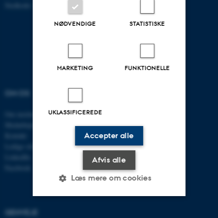
Stedkode: 6321
NØDVENDIGE
STATISTISKE
MARKETING
FUNKTIONELLE
OM OS
UDDANNELSER
UKLASSIFICEREDE
Om instituttet
Uddannelser ECE
Medarbejdere
Civilingeniør
Accepter alle
Kontakt
Diplomingeniør
Ledige stillinger
Adgangskursus
LinkedIn
AU Kursuskatalog
Afvis alle
Facebook
Læs mere om cookies
GENVEJE
Nødvendige
Statistiske
Marketing