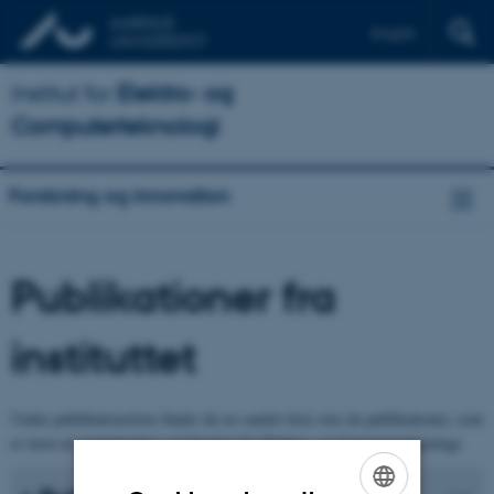
English
Institut for
Elektro- og
Computerteknologi
Forskning og innovation
Publikationer fra
instituttet
Under publikationsliste finder du en samlet liste over de publikationer, som
er lavet af medarbejdere ved Institut for Elektro- og Computerteknologi.