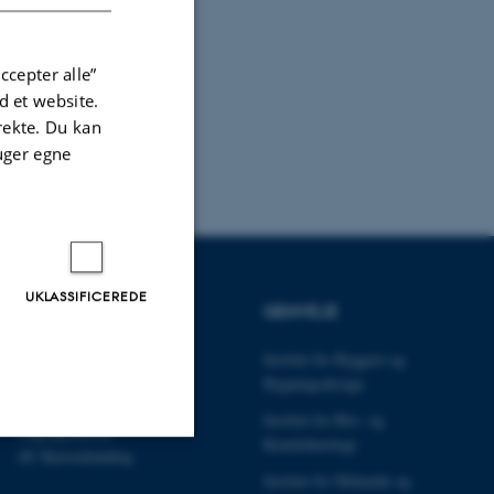
ccepter alle”
 et website.
irekte. Du kan
uger egne
UKLASSIFICEREDE
UDDANNELSER
GENVEJE
Uddannelser ECE
Institut for Byggeri og
Civilingeniør
Bygningsdesign
Diplomingeniør
Institut for Bio- og
Adgangskursus
Kemiteknologi
AU Kursuskatalog
Uklassificerede
Institut for Mekanik og