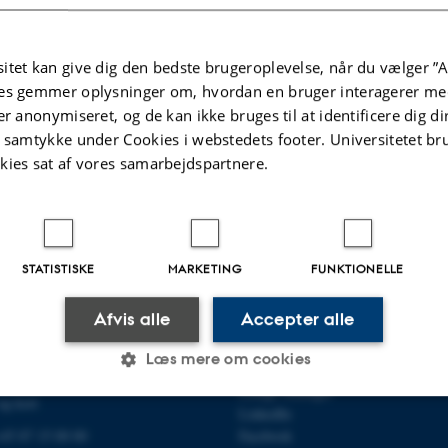
.2025
-
AU Engineering
itet kan give dig den bedste brugeroplevelse, når du vælger ”A
es gemmer oplysninger om, hvordan en bruger interagerer med
er anonymiseret, og de kan ikke bruges til at identificere dig d
t samtykke under Cookies i webstedets footer. Universitetet br
kies sat af vores samarbejdspartnere.
STATISTISKE
MARKETING
FUNKTIONELLE
R ELEKTRO- OG
OM OS
EKNOLOGI
Afvis alle
Accepter alle
Om instituttet
Medarbejdere
Læs mere om cookies
Kontakt
Ledige stillinger
og kort
LinkedIn
Statistiske
Marketing
Funktionelle
 +45 87 15 00 00
Facebook