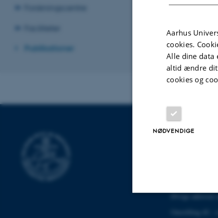
Forskningscentre
Revideret 30.12
Faciliteter
Aarhus Univers
cookies. Cooki
Publikationer
Alle dine data 
altid ændre di
cookies og coo
NØDVENDIGE
INSTITUT FO
COMPUTERT
Finlandsgade 22
8200 Aarhus N
Øvrige adresser 
Nødvendige
Omstilling tlf.: