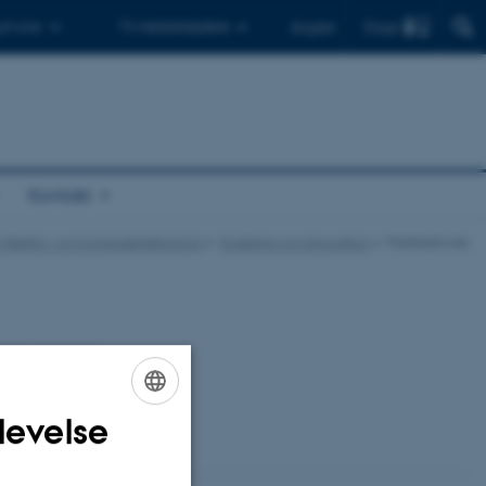
Find
 ph.d.er
Til medarbejdere
English
Kontakt
for Elektro- og Computerteknologi
Forskning og innovation
Publikationer
dere ved Institut
levelse
ENGLISH
DANISH