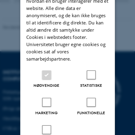
hvordan en bruger interagerer med et
website. Alle dine data er
anonymiseret, og de kan ikke bruges
til at identificere dig direkte. Du kan
Revideret 07.12.2023
-
AU Engineering
altid ændre dit samtykke under
Cookies i webstedets footer.
Universitetet bruger egne cookies og
cookies sat af vores
samarbejdspartnere.
INSTITUT FOR ELEKTRO- OG
COMPUTERTEKNOLOGI
NØDVENDIGE
STATISTISKE
Finlandsgade 22
8200 Aarhus N
Øvrige adresser og kort
MARKETING
FUNKTIONELLE
Omstilling tlf.: +45 87 15 00 00
CVR-nr: 31119103