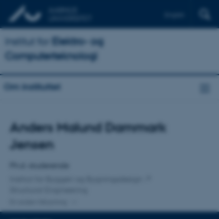
English
Institut for
Elektro- og
Computerteknologi
Om instituttet
Titel
Anders Malund Dammark
Primær tilknytning
Jensen
Ph.d.-studerende
Institut for Byggeri og Bygningsdesign
Structural Engineering
En anden tilknytning