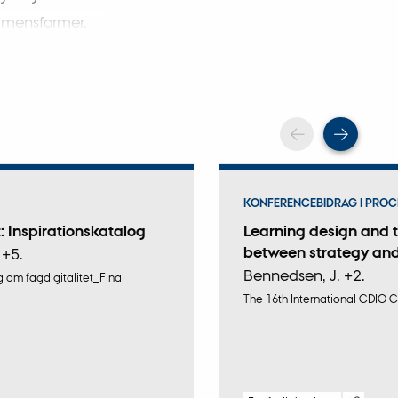
samensformer,
rierelæring,
erudover
Scroll tilba
Scrol
KONFERENCEBIDRAG I PROC
t: Inspirationskatalog
Learning design and t
between strategy and
 +5.
Bennedsen, J. +2.
g om fagdigitalitet_Final
The 16th International CDIO 