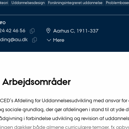
teori
Uddannelsesdesign
Forskningsintegreret uddannelse
Problembaser
NFO
24 42 46 56
UMMER
SE
Aarhus C, 1911-337
Kopier
iding@au.dk
Mere
telefonnummer
Kopier
mailadresse
Arbejdsområder
 CED’s Afdeling for Uddannelsesudvikling med ansvar for 
og sociale grundlag, der gør afdelingen i stand til at yde 
ådgivning i forbindelse udvikling og revision af uddannels
ingen dækker både almene curriculære temaer, fx opby