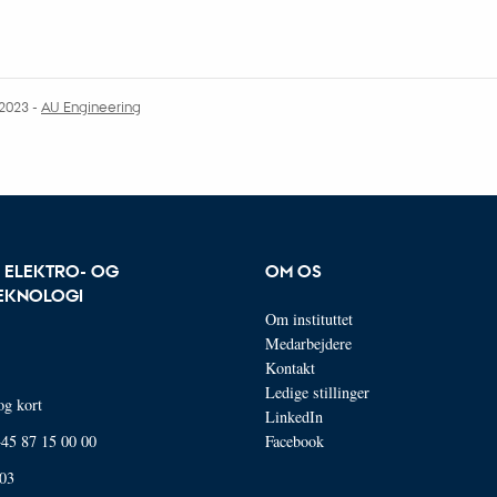
.2023
-
AU Engineering
R ELEKTRO- OG
OM OS
EKNOLOGI
Om instituttet
Medarbejdere
Kontakt
Ledige stillinger
og kort
LinkedIn
 +45 87 15 00 00
Facebook
03