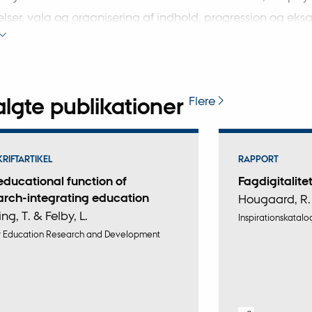
ser, valg og organisering af indhold, progression og ek
aer knyttet til særlige indsatsområder såsom førsteår, kar
on, digitale kompetencer og inkluderende uddannelse.
H
eg i udvalgte udviklingsopgaver.
lgte publikationer
Flere
KRIFTARTIKEL
RAPPORT
educational function of
Fagdigitalite
arch-integrating education
Hougaard, R.
ng, T. & Felby, L.
Inspirationskatalo
r Education Research and Development