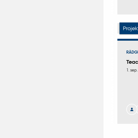
Projek
RÅDG
Tea
1. sep