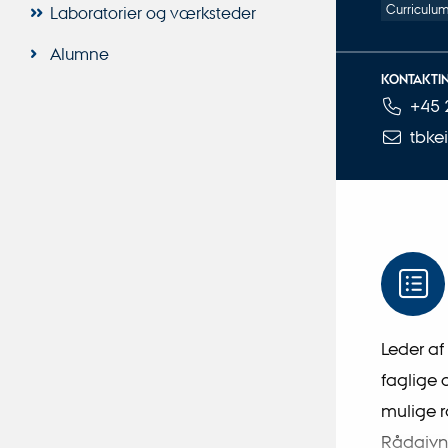
Curriculum
Laboratorier og værksteder
Alumne
KONTAKTI
+45 
TELEFONN
MAILADRES
tbke
Leder af
faglige 
mulige r
Rådgivn