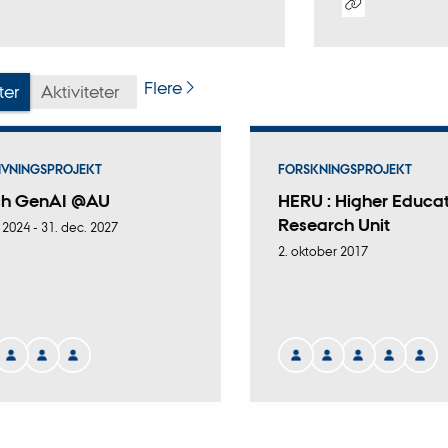
Digital
version
vedhæftet
Flere
ter
Aktiviteter
IVNINGSPROJEKT
FORSKNINGSPROJEKT
ch GenAI @AU
HERU : Higher Educa
Research Unit
. 2024
-
31. dec. 2027
2. oktober 2017