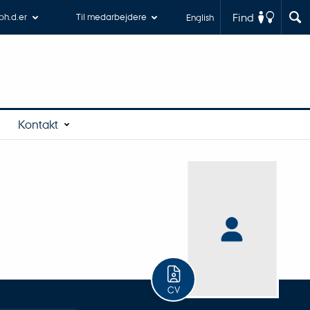
Find
 ph.d.er
Til medarbejdere
English
Kontakt
CV