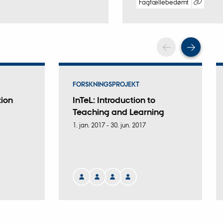
Fagfællebedømt
Digital
version
vedhæftet
Scroll tilba
Scrol
FORSKNINGSPROJEKT
tion
InTeL: Introduction to
Teaching and Learning
1. jan. 2017
-
30. jun. 2017