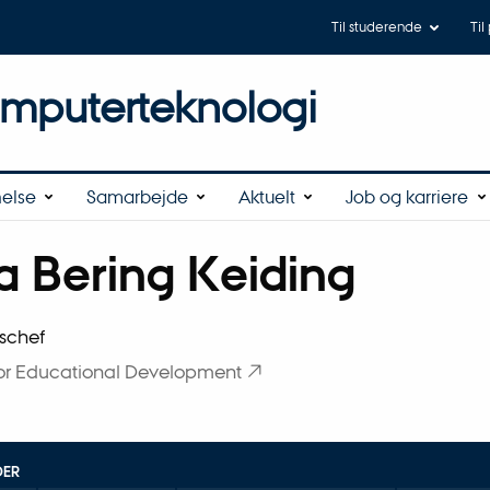
Til studerende
Til
omputerteknologi
else
Samarbejde
Aktuelt
Job og karriere
a Bering Keiding
tilknytning
schef
for Educational Development
DER