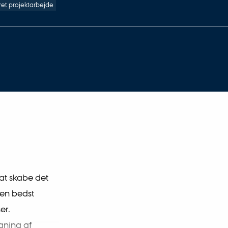
et projektarbejde
at skabe det
den bedst
er.
gning af