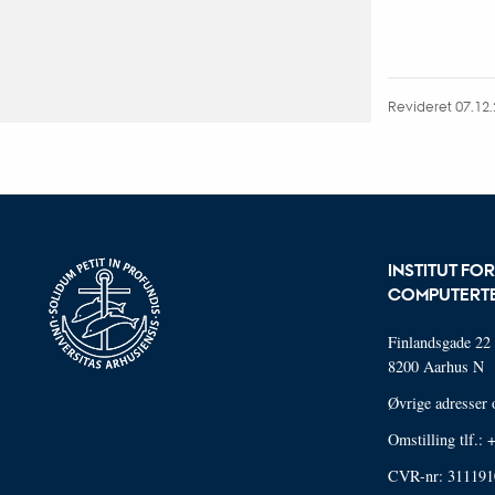
Revideret 07.12
INSTITUT FO
COMPUTERT
Finlandsgade 22
8200 Aarhus N
Øvrige adresser 
Omstilling tlf.:
CVR-nr: 311191