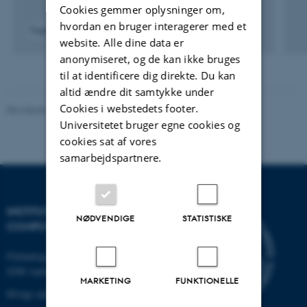
Cookies gemmer oplysninger om,
hvordan en bruger interagerer med et
Fagfællebedømt
website. Alle dine data er
Digital
version
anonymiseret, og de kan ikke bruges
vedhæftet
til at identificere dig direkte. Du kan
altid ændre dit samtykke under
Cookies i webstedets footer.
Revideret 07.12.2023
-
AU Engineering
Universitetet bruger egne cookies og
cookies sat af vores
samarbejdspartnere.
INSTITUT FOR ELEKTRO- OG
NØDVENDIGE
STATISTISKE
COMPUTERTEKNOLOGI
Finlandsgade 22
8200 Aarhus N
MARKETING
FUNKTIONELLE
Øvrige adresser og kort