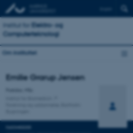
English
Institut for
Elektro- og
Computerteknologi
Om instituttet
Titel
Emilie Grarup Jensen
Primær tilknytning
Postdoc, MSc
Institut for Biomedicin
Forskning og uddannelse, Bartholin
Bygningen
FAGOMRÅDER