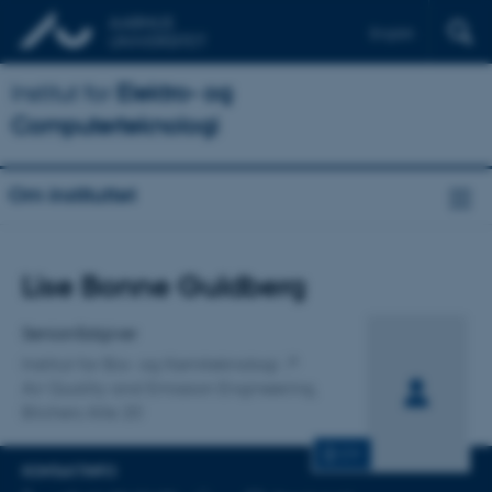
English
Institut for
Elektro- og
Computerteknologi
Om instituttet
Titel
Lise Bonne Guldberg
Primær tilknytning
Seniorrådgiver
Institut for Bio- og Kemiteknologi
Air Quality and Emission Engineering,
Blichers Alle 20
CV
KONTAKTINFO