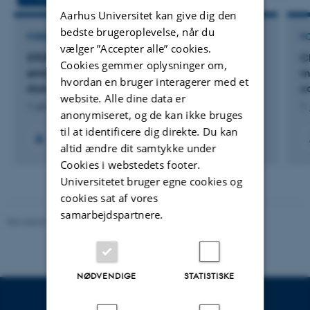
Aarhus Universitet kan give dig den
bedste brugeroplevelse, når du
FORSKNINGSPROJEKT
F
vælger ”Accepter alle” cookies.
STOREMIS: Greenhouse gas and ammonia
C
Cookies gemmer oplysninger om,
emissions from treated and untreated liquid
m
hvordan en bruger interagerer med et
slurry storage.
c
website. Alle dine data er
1. jan. 2024
-
31. dec. 2027
1.
anonymiseret, og de kan ikke bruges
til at identificere dig direkte. Du kan
altid ændre dit samtykke under
Cookies i webstedets footer.
Universitetet bruger egne cookies og
cookies sat af vores
samarbejdspartnere.
Revideret 07.12.2023
-
AU Engineering
NØDVENDIGE
STATISTISKE