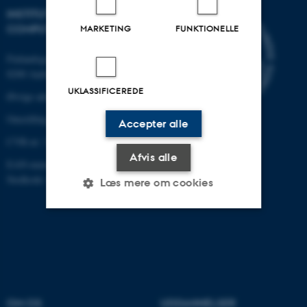
INSTITUT FOR ELEKTRO- OG
COMPUTERTEKNOLOGI
MARKETING
FUNKTIONELLE
Finlandsgade 22
8200 Aarhus N
UKLASSIFICEREDE
Øvrige adresser og kort
Omstilling tlf.: +45 87 15 00 00
Accepter alle
CVR-nr: 31119103
Afvis alle
EAN-nummer:5798000433830
Stedkode: 6321
Læs mere om cookies
Nødvendige
Statistiske
Marketing
Funktionelle
Uklassificerede
OM OS
UDDANNELSER