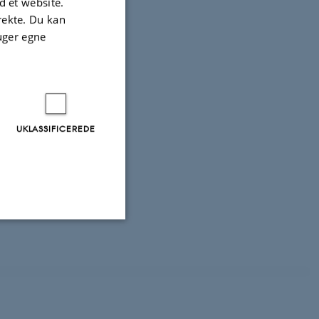
 et website.
irekte. Du kan
uger egne
UKLASSIFICEREDE
Uklassificerede
ere nogle