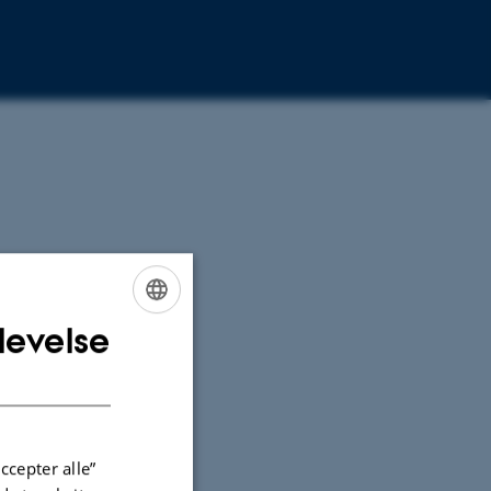
levelse
ENGLISH
DANISH
ccepter alle”