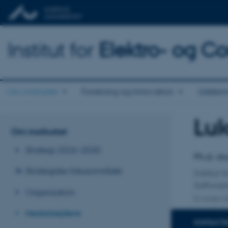
Institut for
Elektro- og C
Om instituttet
Forskning og innovation
Uddann
Luk
Titel
Om instituttet
Primær 
Strategi 2026-2030
Ph.d.-s
Strategiske fokusområder
Institut
Softwar
Organisation
En anden ti
Medarbejdere
KONTAKTI