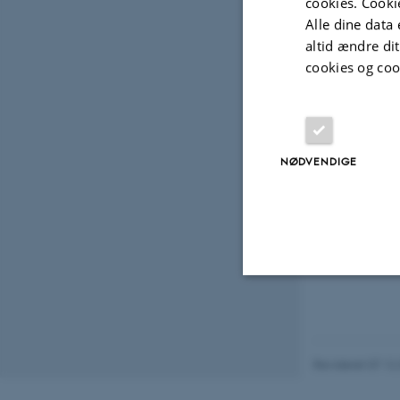
cookies. Cooki
Projek
Alle dine data 
altid ændre di
cookies og coo
ADVI
auto
1. apr
NØDVENDIGE
Nødvendige
Revideret 07.12
Nødvendige cooki