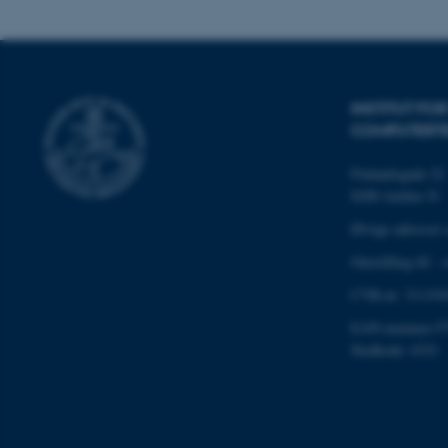
grundlæggende fu
cookies.
INSTITUT FO
Navn
COMPUTERT
be_typo_user
Finlandsgade 22
8200 Aarhus N
fe_typo_user
Øvrige adresser 
Omstilling tlf.:
CVR-nr: 311191
EAN-nummer:57
Stedkode: 6321
ASP.NET_SessionId