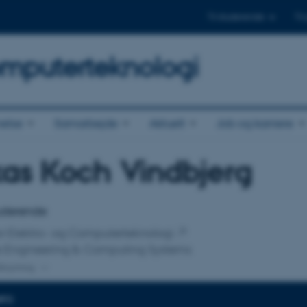
Til studerende
Til
omputerteknologi
else
Samarbejde
Aktuelt
Job og karriere
as Koch Vindbjerg
tilknytning
tuderende
 for Elektro- og Computerteknologi
e Engineering & Computing Systems
lknytning
NFO