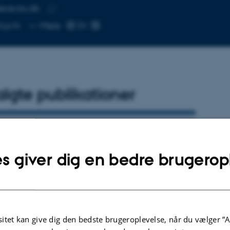
ece.au.dk
SE
Kopier
hus N
Mere
mailadresse
lgte publikationer
R
rative Models for Temporal-based Task
s giver dig en bedre brugerop
ition
jerg, L. & Esterle, L.
ællebedømt
Digital
itet kan give dig den bedste brugeroplevelse, når du vælger ”A
version
vedhæftet