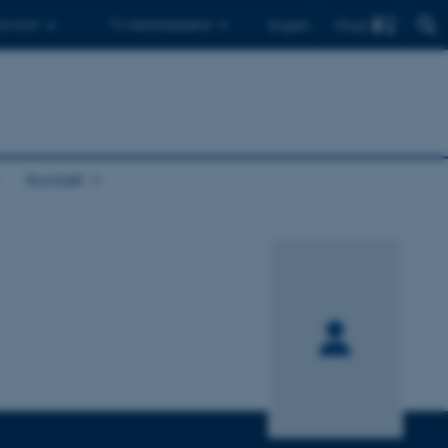
Find
 ph.d.er
Til medarbejdere
English
Kontakt