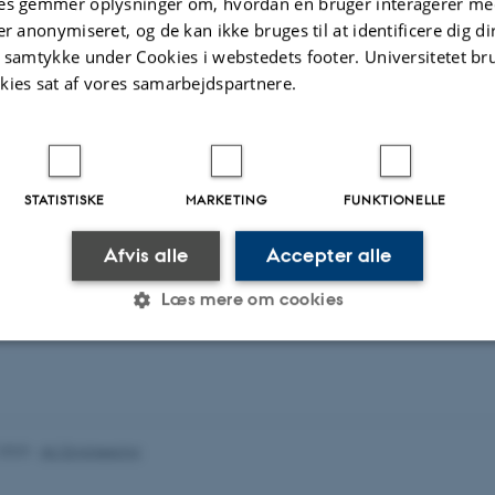
es gemmer oplysninger om, hvordan en bruger interagerer med
t
Aktivitet
er anonymiseret, og de kan ikke bruges til at identificere dig d
t samtykke under Cookies i webstedets footer. Universitetet br
kies sat af vores samarbejdspartnere.
SOR: Distributed coordination of
nomous swarms for anomaly detection
. 2025
-
31. mar. 2028
STATISTISKE
MARKETING
FUNKTIONELLE
Afvis alle
Accepter alle
Læs mere om cookies
Statistiske
Marketing
Funktionelle
.2023
-
AU Engineering
es hjælper med at gøre hjemmesiden brugbar ved at aktiv