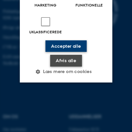
MARKETING
FUNKTIONELLE
Finlandsgade 22
8200 Aarhus N
Øvrige adresser og kort
UKLASSIFICEREDE
Omstilling tlf.: +45 87 15 00 00
Accepter alle
CVR-nr: 31119103
EAN-nummer:5798000433830
Afvis alle
Stedkode: 6321
Læs mere om cookies
Nødvendige
Statistiske
Marketing
Funktionelle
Uklassificerede
OM OS
UDDANNELSER
Om instituttet
Uddannelser ECE
Nødvendige cookies hjælper