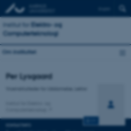
English
Institut for
Elektro- og
Computerteknologi
Om instituttet
Titel
Per Lysgaard
Primær tilknytning
Viceinstitutleder for Uddannelse, Lektor
Institut for Elektro- og
Computerteknologi
CV
KONTAKTINFO