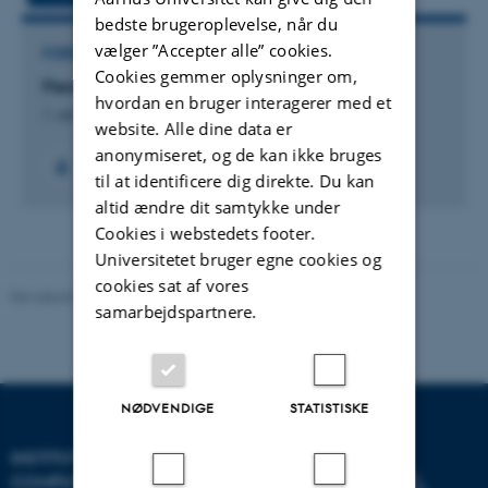
bedste brugeroplevelse, når du
vælger ”Accepter alle” cookies.
FORSKNINGSPROJEKT
Cookies gemmer oplysninger om,
Flere og bedre studerende
hvordan en bruger interagerer med et
1. okt. 2008
-
1. dec. 2010
website. Alle dine data er
anonymiseret, og de kan ikke bruges
til at identificere dig direkte. Du kan
altid ændre dit samtykke under
Cookies i webstedets footer.
Universitetet bruger egne cookies og
cookies sat af vores
Revideret 07.12.2023
-
AU Engineering
samarbejdspartnere.
NØDVENDIGE
STATISTISKE
INSTITUT FOR ELEKTRO- OG
COMPUTERTEKNOLOGI