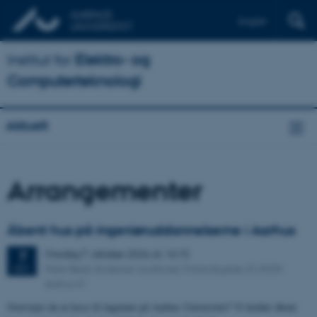
English
Institut for
Elektro- og
Computerteknologi
Aktuelt
Arrangementer
Åbent hus på ingeniøruddannelserne i Aarhus
Onsdag
7.
oktober 2026,
kl. 16:15
7
Peter Bøgh Andersen auditoriet, Finlandsgade 23, 8200
OKT.
Aarhus N
Overvejer du at læse til ingeniør på Aarhus Universitet? Vi holder åbent