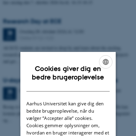
hus onsdag den 7. oktober 2026 fra kl. 16.15-18.15
Research Day at ECE
Onsdag
28.
oktober 2026,
kl. 12:30
28
Clarke (5122-122)
OKT.
All ECE students are invited to drop by and learn about the exciting
research and innovation taking place at ECE. Discover inspiring projects
and get…
Cookies giver dig en
ENGLISH
bedre brugeroplevelse
U-days på ingeniøruddannelserne i Aarhus
DANISH
3 dage,
Torsdag
25.
februar 2027,
kl. 09:00
-
27. februar
25
FEB.
Aarhus Universitet kan give dig den
Besøg os til U-days i Aarhus og hør om ingeniøruddannelserne. Du kan
bedste brugeroplevelse, når du
komme på rundvisning og møde studerende og vejledere fra civilingeniør-
vælger ”Accepter alle” cookies.
og…
Cookies gemmer oplysninger om,
hvordan en bruger interagerer med et