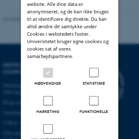
website. Alle dine data er
anonymiseret, og de kan ikke bruges
til at identificere dig direkte. Du kan
Revideret 10.08.2023
-
AU Engineering
altid ændre dit samtykke under
Cookies i webstedets footer.
Universitetet bruger egne cookies og
cookies sat af vores
samarbejdspartnere.
INSTITUT FOR ELEKTRO- OG
COMPUTERTEKNOLOGI
NØDVENDIGE
STATISTISKE
Finlandsgade 22
8200 Aarhus N
Øvrige adresser og kort
MARKETING
FUNKTIONELLE
Omstilling tlf.: +45 87 15 00 00
CVR-nr: 31119103
EAN-nummer:5798000433830