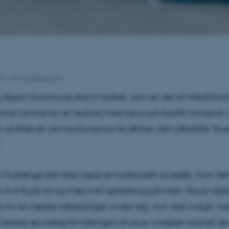
021
af
Litte Dalsgaard
Skjern Kommune skal til foråret, som en del af WestWin
e ramme for en festival med fokus på fossilfri transport.
n afvikles en stor konkurrence for elbiler; den såkaldte “E
.
hallenge skal ikke være et traditionelt racerløb, hvor de
a A til B på tid og med fuld opladning på bilen. Race-del
 for en række udfordringer undervejs, som skal indgå i k
anne grundlag for kåringen af race-vinderen blandt de 5