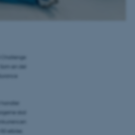
d Challenge
 Som en del
ndurance
t handler
tagerne skal
onkurrencen
0 elbiler,