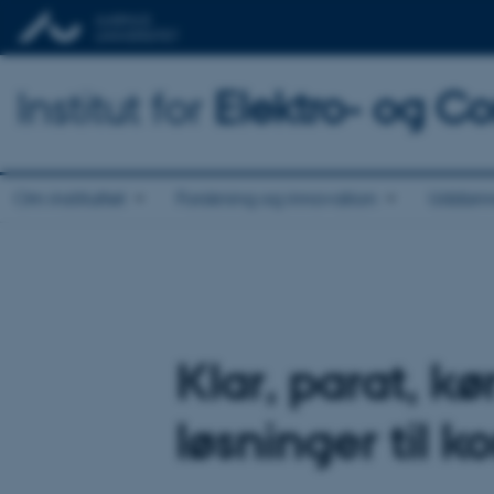
Institut for
Elektro- og C
Om instituttet
Forskning og innovation
Uddann
Klar, parat, k
løsninger til k