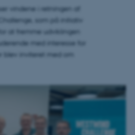
er vindene i retningen af
allenge, som på initiativ
 for at fremme udviklingen
uderende med interesse for
er blev inviteret med om