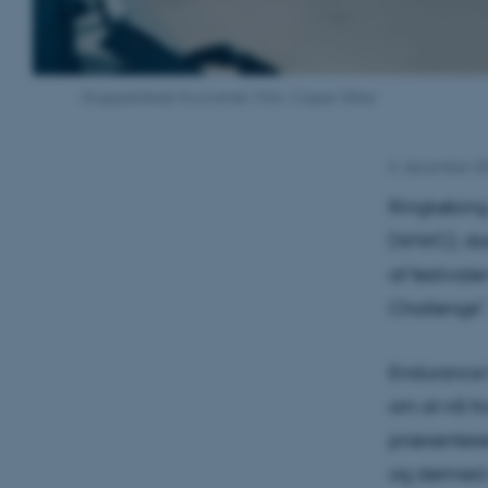
Gruppebillede fra eventet. Foto: Casper Silber
6. december 2
Ringkøbing-
(WWC), dann
af festivale
Challenge”
Endurance C
om at nå fr
præsenteres
og dermed d