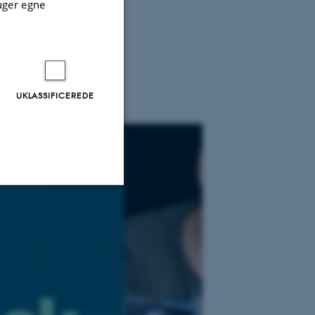
uger egne
 og blandet
UKLASSIFICEREDE
Uklassificerede
ere nogle
rer uden disse