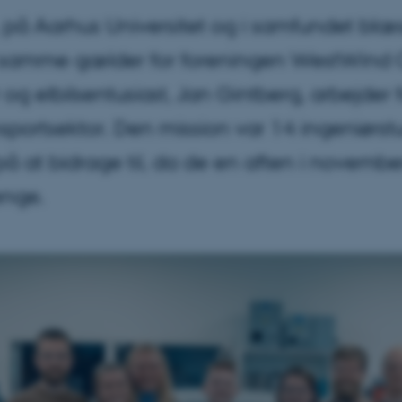
på Aarhus Universitet og i samfundet blæs
t samme gælder for foreningen WestWind Ch
 og elbilsentusiast, Jan Gintberg, arbejder
portsektor. Den mission var 14 ingeniørst
på at bidrage til, da de en aften i novemb
enge.