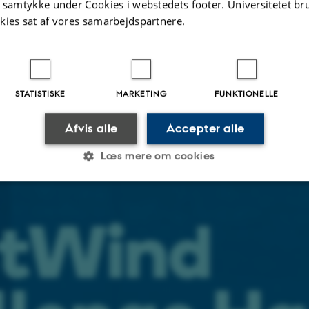
t samtykke under Cookies i webstedets footer. Universitetet br
dt deltagerne var repræsentanter fra fem forskellige
kies sat af vores samarbejdspartnere.
annelser på Aarhus Universitet, blev de inddelt i tre hold
 størst mulig spredning i faglighederne.
STATISTISKE
MARKETING
FUNKTIONELLE
021
af
Litte Dalsgaard
Afvis alle
Accepter alle
Læs mere om cookies
Statistiske
Marketing
Funktionelle
es hjælper med at gøre hjemmesiden brugbar ved at aktiv
nktioner som navigation mm. Hjemmesiden kan ikke funge