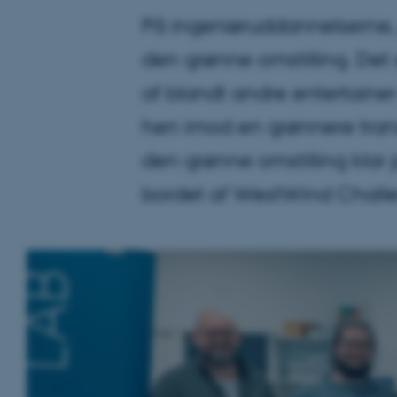
På ingeniøruddannelserne, 
den grønne omstilling. De
af blandt andre entertainer
hen imod en grønnere trans
den grønne omstilling klar 
bordet af WestWind Chall