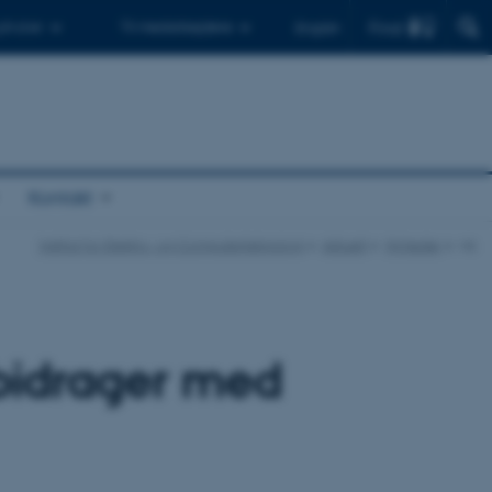
Find
 ph.d.er
Til medarbejdere
English
Kontakt
Institut for Elektro- og Computerteknologi
Aktuelt
Nyheder
vis
 bidrager med