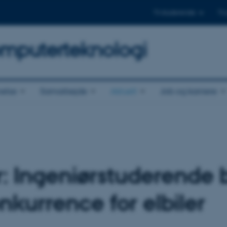
Til studerende
Til
omputerteknologi
else
Samarbejde
Aktuelt
Job og karriere
ør: Ingeniørstuderende
onkurrence for elbiler