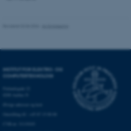
Hjemmesiden kan ikke
fungerer uden disse cookies.
Revideret 02.06.2026
-
AU Engineering
Navn
Udbyder / Domæne
be_typo_user
TYPO3 Association
.au.dk
INSTITUT FOR ELEKTRO- OG
COMPUTERTEKNOLOGI
fe_typo_user
Typo3 Association
.au.dk
Finlandsgade 22
8200 Aarhus N
Øvrige adresser og kort
Omstilling tlf.: +45 87 15 00 00
CVR-nr: 31119103