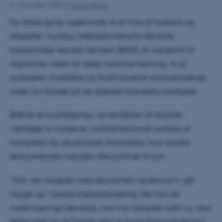
6. november 2020
af
Jesper Bruun
For første gang nogensinde vil et hold af forskere og
eksperter i kunstig intelligens benytte såkaldte
bayesianske neurale netværk (BNN), en subgenre af
algoritmer inden for deep machine learning, til at
analysere, modellere og forstå kausale sammenhænge
inden for handel på de globale finansielle markeder.
BNN er et kvantespring i anvendelsen af digitale
værktøjer til moderne, multidimensionel analyse af
komplekst og ustruktureret finansdata, hvor typiske
økonometriske metoder ofte kommer til kort:
”Folk, der arbejder med økonometri og økonomi, går
meget op i sandsynlighedsfordeling. Der kan de
maskinlærings-teknikker, man har benyttet indtil nu, ikke
følge med, for de formår ikke at favne finansverdenens