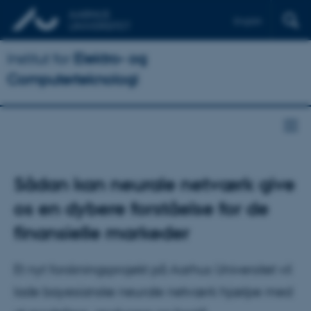
English
Institut for
Elektro- og
Computerteknologi
Sådan kan neurale netværk give
os en dybere forståelse for de
finansielle markeder
Et nyt forskningsprojekt på Aarhus Universitet vil
lade bayesianske neurale netværk hjælpe med