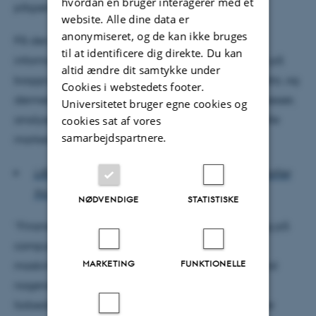
hvordan en bruger interagerer med et
pågældende domæne.
website. Alle dine data er
anonymiseret, og de kan ikke bruges
På den måde bliver maskinen i stand til at levere
til at identificere dig direkte. Du kan
information relateret til sandsynlighedsfordelinger på
altid ændre dit samtykke under
baggrund af ganske omfangsrigt og komplekst data, og
Cookies i webstedets footer.
dermed forbedre økonometriens modelleringsprocesser,
Universitetet bruger egne cookies og
analyser og indsigt i kompleksiteten af de finansielle
cookies sat af vores
samarbejdspartnere.
markeder markant.
LÆS OGSÅ: AI dykker ned i titusindvis af fotografier
fra 2. Verdenskrig
NØDVENDIGE
STATISTISKE
”Finansielle markeder er i dag baseret fuldstændig på
computere og algoritmer. Der er mere brug for
MARKETING
FUNKTIONELLE
maskinlæringsteknikker til at gennemskue data end
nogensinde før. Projektet her vil give målbare
forbedringer i forhold til state-of-the-art teknologier