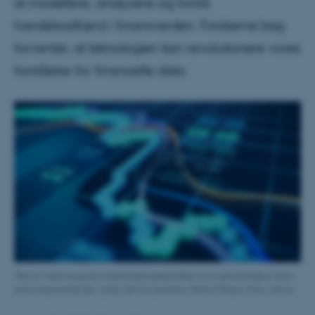
at modellere, analysere og forstå
handelsadfærd i finansverden. Forskerne bag
forventer, at teknologien kan revolutionere vores
forståelse for finansielle data.
"Der er mere brug for maskinlæringsteknikker til at gennemskue data
end nogensinde før," lyder det fra postdoc Martin Magris. Foto: Istock.