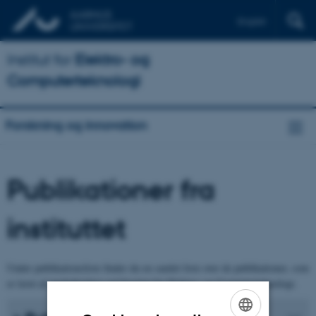
English
Institut for
Elektro- og
Computerteknologi
Forskning og innovation
Publikationer fra
instituttet
Under publikationsliste finder du en samlet liste over de publikationer, som
er lavet af medarbejdere ved Institut for Elektro- og Computerteknologi.