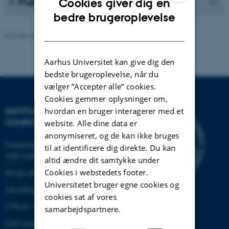
Publikationsliste
Cookies giver dig en
ENGLISH
bedre brugeroplevelse
DANISH
Revideret 30.12.2025
-
AU Engineering
Aarhus Universitet kan give dig den
bedste brugeroplevelse, når du
vælger ”Accepter alle” cookies.
Cookies gemmer oplysninger om,
hvordan en bruger interagerer med et
INSTITUT FOR ELEKTRO- OG
COMPUTERTEKNOLOGI
website. Alle dine data er
anonymiseret, og de kan ikke bruges
Finlandsgade 22
til at identificere dig direkte. Du kan
8200 Aarhus N
altid ændre dit samtykke under
Cookies i webstedets footer.
Øvrige adresser og kort
Universitetet bruger egne cookies og
Omstilling tlf.: +45 87 15 00 00
cookies sat af vores
CVR-nr: 31119103
samarbejdspartnere.
EAN-nummer:5798000433830