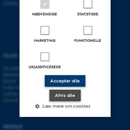
Stedkode: 6321
NØDVENDIGE
STATISTISKE
MARKETING
FUNKTIONELLE
OM OS
UDDANNELSER
UKLASSIFICEREDE
Om instituttet
Uddannelser ECE
Medarbejdere
Civilingeniør
Accepter alle
Kontakt
Diplomingeniør
Ledige stillinger
Adgangskursus
LinkedIn
AU Kursuskatalog
Afvis alle
Facebook
Læs mere om cookies
GENVEJE
Nødvendige
Statistiske
Marketing