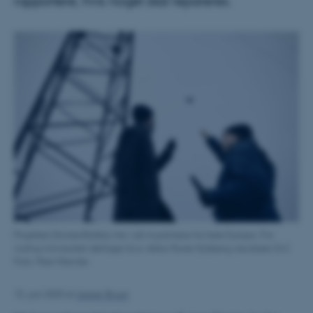
rapportere, hvis noget skal repareres.
Projektet Drones4Safety har i alt ni partnere fra hele Europa. Fra
Aarhus Universitet deltager bl.a. lektor Rune Hylsberg Jacobsen (tv).
Foto: Peer Klercke.
15. juni 2020
af
Jesper Bruun