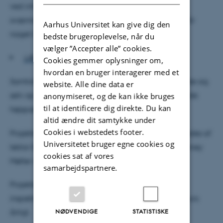
ved infrastrukturen. Dronerne skal flyve sammen i
sværme og vil rapportere med GPS-koordinater, når
Aarhus Universitet kan give dig den
noget ikke er, som det skal være.
bedste brugeroplevelse, når du
vælger ”Accepter alle” cookies.
LÆS OGSÅ: Derfor har du hvirvler i håret
Cookies gemmer oplysninger om,
hvordan en bruger interagerer med et
Samtidig er det planen, at dronerne skal kunne lade sig
website. Alle dine data er
selv op direkte fra jernbanekabler eller nærliggende
anonymiseret, og de kan ikke bruges
til at identificere dig direkte. Du kan
højspændingskabler.
altid ændre dit samtykke under
Cookies i webstedets footer.
Projektet har i alt ni partnere fra hele Europa og ledes af
Universitetet bruger egne cookies og
lektor Emad Samuel Malki Ebeid fra Mærsk Mc-Kinney
cookies sat af vores
Møller instituttet på Syddansk Universitet.
samarbejdspartnere.
Projektet forventes at kunne reducere
inspektionsomkostninger med hele 15 milliarder euro
NØDVENDIGE
STATISTISKE
årligt.