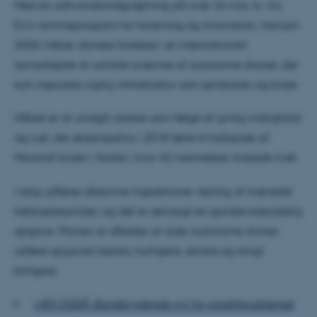
Med en saltvandsindsprøjtning på over 26 mio. kr. fra
EU’s rammeprogram for forskning og innovation, Horizon
2020, håber danske forskere i et internationalt
samarbejde at udvikle sværme af autonome droner, der
kan inspicere vigtig infrastruktur som jernbaner og broer.
Håbet er at undgå ulykker som følge af synlig mislighold
og rust, der eksempelvis i 2018 førte til kollapset af
Morandi broen i Italien, hvor 43 mennesker mistede livet.
I dag udføres sådanne inspektioner nemlig af trænede
helikopterpiloter, og det er selvsagt en ganske bekostelig
opgave. Planen er således at lade autonome droner
udføre opgaven bedre, hurtigere, sikrere og langt
billigere.
LÆS OGSÅ: Banebrydende nyt for plastikproblemet