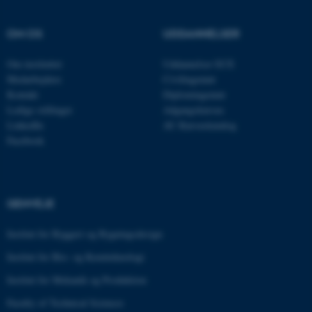
airtable.com
OM OS
UDDANNELSER
Om instituttet
Uddannelser ECE
CFTOKEN
Adobe Inc.
Medarbejdere
Civilingeniør
eddiprod.au.dk
Kontakt
Diplomingeniør
Ledige stillinger
Adgangskursus
LinkedIn
AU Kursuskatalog
Facebook
GENVEJE
OptanonConsent
OneTrust LLC
Institut for Byggeri og Bygningsdesign
.pure.au.dk
Institut for Bio- og Kemiteknologi
Institut for Mekanik og Produktion
Faculty of Technical Sciences