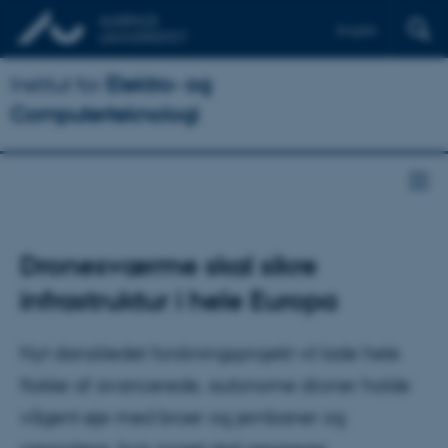
English
Institut for
Elektro- og
Computerteknologi
Dronesværme skal sikre
infrastruktur i hele Europa
Nyt danskledet forskningsprojekt vil lade hele
flokke af avancerede, autonome droner holde
vågent øje med broer og jernbaner og