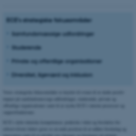
ECE’s strategiske fokusområder
Samfundsmæssige udfordringer
Studerende
Private og offentlige organisationer
Diversitet, ligeværd og inklusion
Vores strategiske fokusområder er knyttet til evnen til at skabe positiv
impact på samfundsmæssige udfordringer, studerende, private og
offentlige organisationer samt til at styrke ECE’s interne processer og
supportfunktioner.
ECE’s dybe tekniske kompetencer, praktiske viden og forståelse for
erhvervslivets behov giver os en unik position til at udføre forskning og
innovation samt til at udvikle nye tilgange og løsninger på globale