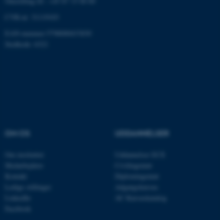
Omstilling tlf.: +45 87 15 00 00
CVR-nr: 31119103
EAN-nummer:5798000433830
Stedkode: 6321
ASP.NET_SessionId
Microsoft Corporation
.au.dk
JSESSIONID
Oracle Corporation
.au.dk
OM OS
UDDANNELSER
Om instituttet
Uddannelser ECE
AWSALBTGCORS
Amazon Web Services, Inc.
Medarbejdere
Civilingeniør
airtable.com
Kontakt
Diplomingeniør
Ledige stillinger
Adgangskursus
LinkedIn
AU Kursuskatalog
Facebook
CFTOKEN
Adobe Inc.