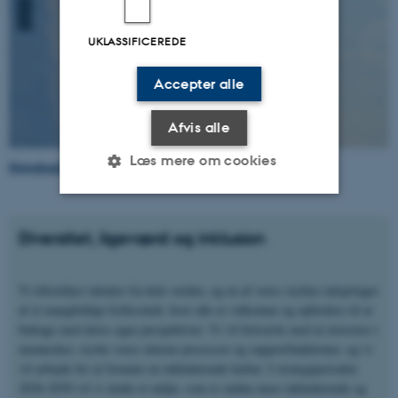
UKLASSIFICEREDE
Accepter alle
Afvis alle
Læs mere om cookies
Download ECE strategien 2026-2030.
Nødvendige
Statistiske
Marketing
Diversitet, ligeværd og inklusion
Funktionelle
Uklassificerede
Vi tiltrækker talenter fra hele verden, og en af vores styrker udspringer
af et mangfoldigt fællesskab, hvor alle er velkomne og opfordres til at
bidrage med deres egne perspektiver. Vi vil fortsætte med at investere i
Nødvendige cookies hjælper
mennesker, styrke vores interne processer og supportfunktioner, og vi
med at gøre hjemmesiden
vil arbejde for at fremme en inkluderende kultur. I strategiperioden
brugbar ved at aktivere nogle
2026-2030 vil vi skabe et miljø, som er endnu mere inkluderende og