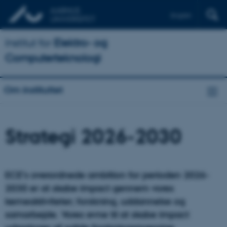
English
Institut for
Elektro- og
Computerteknologi
Om instituttet
Strategi 2026-2030
ECE’s overordnede ambition for perioden 2026-
2030 er at skabe impact gennem vores
kerneaktiviteter; forskning, uddannelse og
samarbejde. Vores evne til at skabe impact