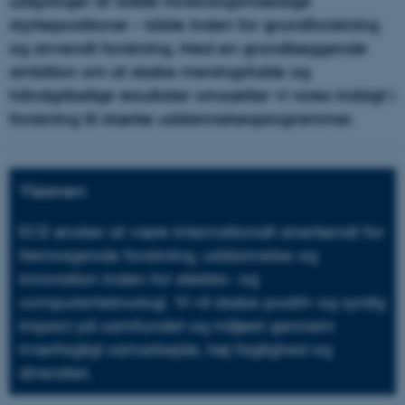
udspringer af solide forskningsmæssige
styrkepositioner – både inden for grundforskning
og anvendt forskning. Med en grundlæggende
ambition om at skabe meningsfulde og
håndgribelige resultater omsætter vi vores indsigt i
forskning til stærke uddannelsesprogrammer.
Visionen
ECE ønsker at være internationalt anerkendt for
fremragende forskning, uddannelse og
innovation inden for elektro- og
computerteknologi. Vi vil skabe positiv og synlig
impact på samfundet og miljøet gennem
tværfagligt samarbejde, høj faglighed og
diversitet.