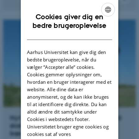
Cookies giver dig en
ENGLISH
bedre brugeroplevelse
DANISH
Aarhus Universitet kan give dig den
bedste brugeroplevelse, når du
vælger ”Accepter alle” cookies.
Cookies gemmer oplysninger om,
hvordan en bruger interagerer med et
website. Alle dine data er
anonymiseret, og de kan ikke bruges
til at identificere dig direkte. Du kan
altid ændre dit samtykke under
Nyt internationalt forskningsprojekt
Cookies i webstedets footer.
skal gøre husdyrbrug mere
Universitetet bruger egne cookies og
bæredygtige
cookies sat af vores