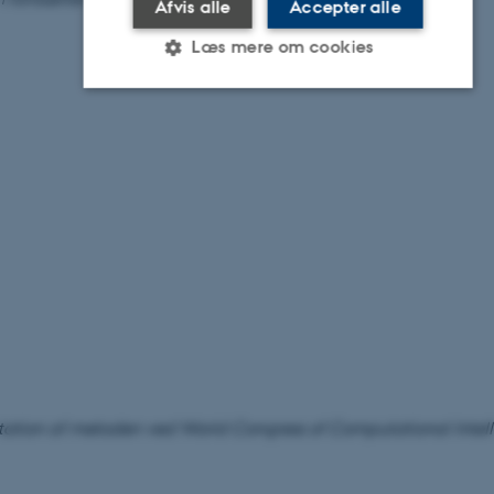
Afvis alle
Accepter alle
Læs mere om cookies
Nødvendige
Statistiske
Marketing
Funktionelle
Uklassificerede
Nødvendige cookies hjælper med
at gøre hjemmesiden brugbar ved
at aktivere nogle grundlæggende
funktioner som navigation mm.
Hjemmesiden kan ikke fungerer
uden disse cookies.
ation af metoden ved
World Congress of Computational Intel
Navn
Udbyder / Domæne