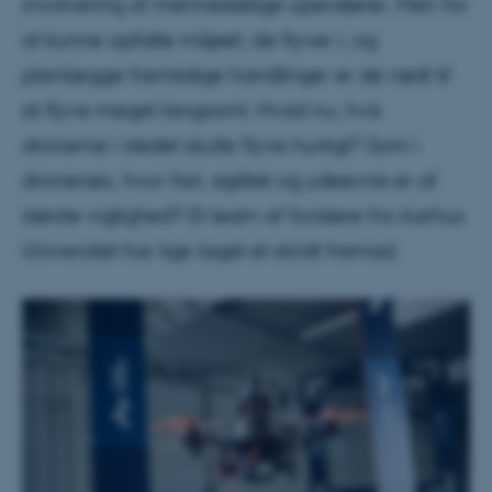
involvering af menneskelige operatører. Men for
at kunne opfatte miljøet, de flyver i, og
planlægge fremtidige handlinger er de nødt til
at flyve meget langsomt. Hvad nu, hvis
dronerne i stedet skulle flyve hurtigt? Som i
droneræs, hvor fart, agilitet og ydeevne er af
største vigtighed? Et team af forskere fra Aarhus
Universitet har lige taget et skridt fremad.