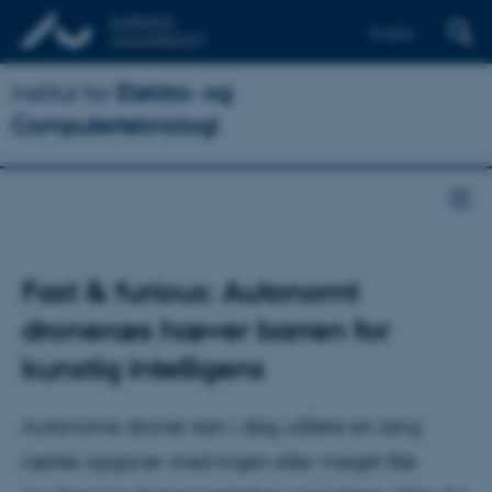
English
Institut for
Elektro- og
Computerteknologi
Fast & furious: Autonomt
droneræs hæver barren for
kunstig intelligens
Autonome droner kan i dag udføre en lang
række opgaver med ingen eller meget lille