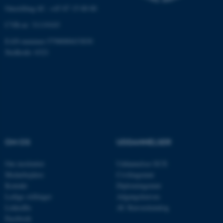
Omstilling tlf.: +45 87 15 00 00
CVR-nr: 31119103
__cf_bm
Cloudflare Inc.
.linkedin.com
EAN-nummer:5798000433830
Stedkode: 6321
__cf_bm
Cloudflare Inc.
.twitter.com
ARRAffinitySameSite
Microsoft Corporation
.ofn.au.dk
OM OS
UDDANNELSER
Om instituttet
Uddannelser ECE
Medarbejdere
Civilingeniør
cf_clearance
Cloudflare, Inc.
Kontakt
Diplomingeniør
.podbean.com
Ledige stillinger
Adgangskursus
LinkedIn
AU Kursuskatalog
Facebook