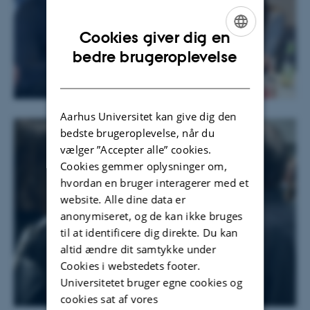
Cookies giver dig en
ENGLISH
bedre brugeroplevelse
DANISH
Aarhus Universitet kan give dig den
bedste brugeroplevelse, når du
vælger ”Accepter alle” cookies.
Cookies gemmer oplysninger om,
hvordan en bruger interagerer med et
website. Alle dine data er
anonymiseret, og de kan ikke bruges
til at identificere dig direkte. Du kan
altid ændre dit samtykke under
Cookies i webstedets footer.
Universitetet bruger egne cookies og
cookies sat af vores