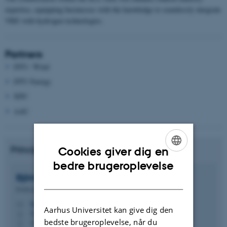
expertise, equipping businesses with the knowledge to seamlessly integrate
VRE with hydrogen technologies.
Partners
DTU- Wind
DTU Energy
SDU
AAU
Principal Investigator from ECE, AU:
Cookies giver dig en
ENGLISH
bedre brugeroplevelse
Björn
Andresen
DANISH
Professor
bjra@ece.au.dk
M
Aarhus Universitet kan give dig den
5120, 217
H
bedste brugeroplevelse, når du
+4593508115
P