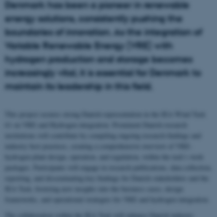
Denmark has been a pioneer in renewable
energy solutions, consistently pushing the
boundaries of innovation. As the integration of
Variable Renewable Energy (VRE) with
hydrogen production and storage becomes
increasingly vital, it is essential for Denmark to
maintain its leadership in this field.
This project secures strong Danish representation in the IEA Wind Task
61 on VRE and Hydrogen integration. Prominent Danish research
institutions will contribute by compiling ongoing research findings and
industry best practices, creating a comprehensive overview of VRE-
hydrogen plant design, operation, and regulation, within the task’s work
packages. Participants will engage in research publications, data collection,
reporting, and disseminating key findings for Danish stakeholders and the
IEA Task, fostering new insights into the business cases, design
frameworks, and operational strategies for VRE and hydrogen integration.
The collaboration within the IEA Task will enhance Danish industry