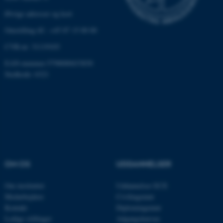
brugbar ved at aktivere nogle
Øvrige adresser og kort
grundlæggende funktioner
som navigation mm.
Omstilling tlf.: +45 87 15 00 00
Hjemmesiden kan ikke
CVR-nr: 31119103
fungerer uden disse cookies.
EAN-nummer:5798000433830
Stedkode: 6321
Navn
Udbyder / Domæne
be_typo_user
TYPO3 Association
.au.dk
fe_typo_user
Typo3 Association
OM OS
UDDANNELSER
.au.dk
Om instituttet
Uddannelser ECE
Medarbejdere
Civilingeniør
Kontakt
Diplomingeniør
Ledige stillinger
Adgangskursus