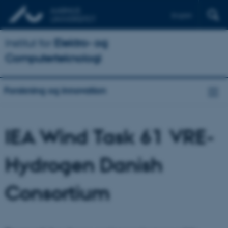
English
Institut for
Elektro- og
Computerteknologi
Forskning og innovation
IEA Wind Task 61 VRE-
Hydrogen Danish
Consortium