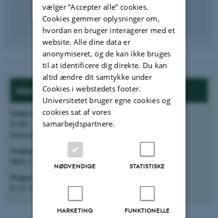
vælger ”Accepter alle” cookies.
Cookies gemmer oplysninger om,
hvordan en bruger interagerer med et
website. Alle dine data er
anonymiseret, og de kan ikke bruges
til at identificere dig direkte. Du kan
altid ændre dit samtykke under
Cookies i webstedets footer.
About the project:
Universitetet bruger egne cookies og
cookies sat af vores
Grant source
:
samarbejdspartnere.
EUDP – Det Energiteknologiske Udviklings- og
Demonstrationsprogram
Granted amount
:
DKK 2.234.124 (ECE share: DKK 362.930)
NØDVENDIGE
STATISTISKE
Project start
:
01-07-2025
MARKETING
FUNKTIONELLE