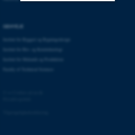
Nødvendige
Statistiske
Marketing
Funktionelle
Uklassificerede
GENVEJE
Institut for Byggeri og Bygningsdesign
Institut for Bio- og Kemiteknologi
Nødvendige cookies hjælper
med at gøre hjemmesiden
Institut for Mekanik og Produktion
brugbar ved at aktivere nogle
Faculty of Technical Sciences
grundlæggende funktioner
som navigation mm.
Hjemmesiden kan ikke
©
—
Cookies på au.dk
fungerer uden disse cookies.
Privatlivspolitik
Tilgængelighedserklæring
Navn
Udbyder / Domæne
be_typo_user
TYPO3 Association
.au.dk
169275 / i31