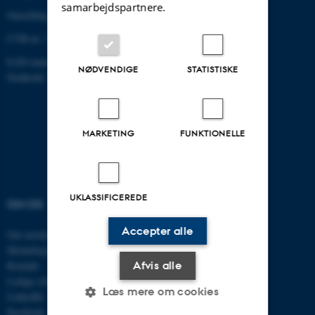
samarbejdspartnere.
Omstilling tlf.: +45 87 15 00 00
CVR-nr: 31119103
EAN-nummer:5798000433830
NØDVENDIGE
STATISTISKE
Stedkode: 6321
MARKETING
FUNKTIONELLE
UKLASSIFICEREDE
OM OS
UDDANNELSER
Accepter alle
Om instituttet
Uddannelser ECE
Medarbejdere
Civilingeniør
Afvis alle
Kontakt
Diplomingeniør
Ledige stillinger
Adgangskursus
Læs mere om cookies
LinkedIn
AU Kursuskatalog
Facebook