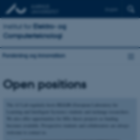
English
Institut for
Elektro- og
Computerteknologi
Forskning og innovation
Open positions
ELLIS
The A3 Lab regularly hosts
(European Laboratory for
Learning and Intelligent Systems) students and exchange researchers.
We also offer opportunities for MSc thesis projects as funding
becomes available. Prospective students and collaborators are always
welcome to contact us.