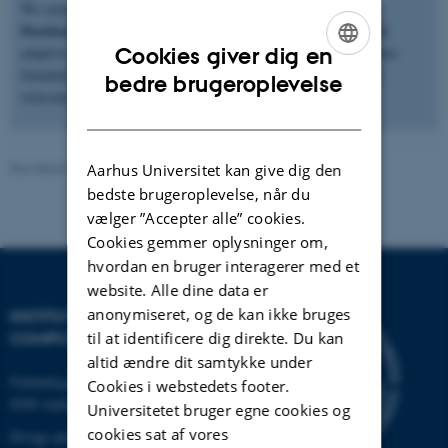
MSCA
We currently invite expressions of interest for the
Postdoctoral Fellowship 2026
Physical AI
on
, focusing on safe
Cookies giver dig en
adaptive embodied AI, vision-language-action models, and robotic
foundation models Prospective candidates and collaborators are
ENGLISH
bedre brugeroplevelse
behzad@ece.au.dk
welcome to contact
.
DANISH
Revideret 07.07.2026
-
Behzad Bozorgtabar
Aarhus Universitet kan give dig den
bedste brugeroplevelse, når du
vælger ”Accepter alle” cookies.
Cookies gemmer oplysninger om,
hvordan en bruger interagerer med et
website. Alle dine data er
anonymiseret, og de kan ikke bruges
INSTITUT FOR ELEKTRO- OG
COMPUTERTEKNOLOGI
til at identificere dig direkte. Du kan
altid ændre dit samtykke under
Finlandsgade 22
Cookies i webstedets footer.
8200 Aarhus N
Universitetet bruger egne cookies og
cookies sat af vores
Øvrige adresser og kort