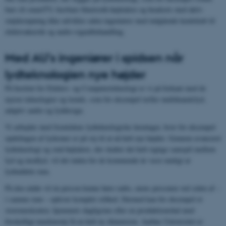
bars til smartTV, bærbare bluetooth-højttalere og headsets med aktiv
støjdæmpning ikke udvikles uden ingeniører med indgående kendskab til
elektroakustik og audio-signalbehandling.
Med AU’s ingeniører i spidsen når
lydteknologien nye højder
På Institut for Elektro- og Computerteknologi er vi på forkant med de
nyeste teknologier og trends, som for eksempel tæller multikanalslyd,
adaptiv audio og lyddesign.
Vi arbejder med fremtidens lydteknologiske løsninger, hvor for eksempel
opdelingen af lydzoner er på vej til at nå helt nye højder. Gennem avanceret
lydteknologi og små højtalere, der skaber det helt rigtige samspil mellem
lyd og modlyd, vil det inden for de kommende år være muligt at
lydinddele rum.
På den måde vil én person kunne høre radio, mens personen ved siden af –
i samme rum – oplever komplet stilhed. Dermed kan for eksempel et
storrumskontor, hjemmets dagligstue eller en produktionshal med
forskelligt maskinstøj få en helt ny dimension. Aarhus Universitet er