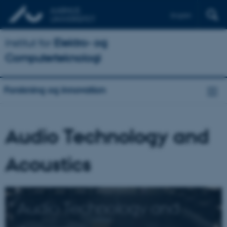
English
Institut for
Elektro- og
Computerteknologi
Forskning og innovation
Audio Technology and
Acoustics
Audio Technology and