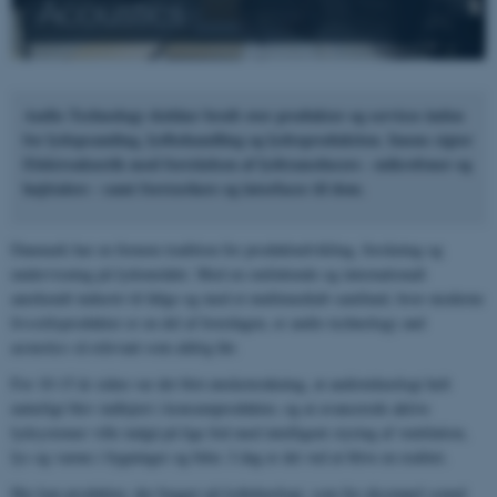
Acoustics
Audio Technology dækker bredt over produkter og services inden
for lydopsamling, lydbehandling og lydreproduktion. Imens sigter
Elektroakustik mod forståelsen af lydtransducere - mikrofoner og
højttalere - samt forstærkere og interfaces til dem.
Danmark har en fornem tradition for produktudvikling, forskning og
undervisning på lydområdet. Med en omfattende og internationalt
anerkendt industri til følge og med et multimedialt samfund, hvor moderne
livsstilsprodukter er en del af hverdagen, er audio technology and
acoustics så relevant som aldrig før.
For 10-15 år siden var det blot ønsketænkning, at audioteknologi helt
naturligt blev indlejret i konsumprodukter, og at avancerede aktive
lydsystemer ville indgå på lige fod med intelligent styring af ventilation,
lys og varme i bygninger og biler. I dag er det ved at blive en realitet.
Her kan produkter, der bygger på lydteknologi, som for eksempel sound