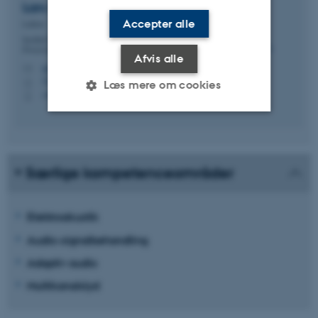
Lars G.
Johansen
Accepter alle
Lektor
Institut for Elektro- og Computerteknologi - Signal
Processing and Machine learning - Edison
Afvis alle
lgj@ece.au.dk
M
5125, 309
H
Læs mere om cookies
+4541893274
P
Nødvendige
Statistiske
Marketing
Funktionelle
Uklassificerede
Særlige kompetenceområder
Elektroakustik
Nødvendige cookies hjælper
Audio-signalbehandling
med at gøre hjemmesiden
brugbar ved at aktivere nogle
Adaptiv audio
grundlæggende funktioner
Multikanalslyd
som navigation mm.
Hjemmesiden kan ikke