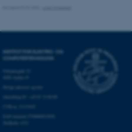
fungerer uden disse cookies.
Revideret 07.07.2026
-
Lone Michaelsen
Navn
Udbyder / Domæne
be_typo_user
TYPO3 Association
.au.dk
INSTITUT FOR ELEKTRO- OG
COMPUTERTEKNOLOGI
fe_typo_user
Typo3 Association
Finlandsgade 22
.au.dk
8200 Aarhus N
Øvrige adresser og kort
Omstilling tlf.: +45 87 15 00 00
CVR-nr: 31119103
EAN-nummer:5798000433830
Stedkode: 6321