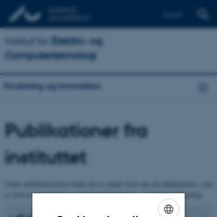
English
Institut for
Elektro- og
Computerteknologi
Forskning og innovation
Publikationer fra
instituttet
Under publikationsliste finder du en samlet liste over de publikationer, som
er lavet af medarbejdere ved Institut for Elektro- og Computerteknologi.