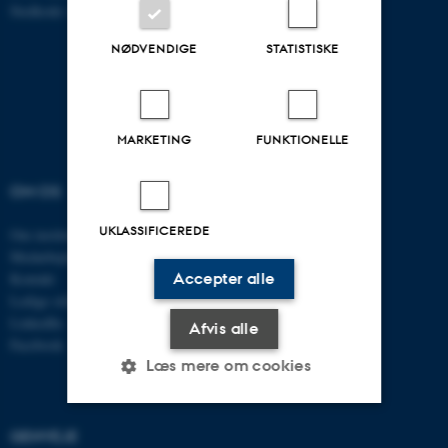
Stedkode: 6321
NØDVENDIGE
STATISTISKE
MARKETING
FUNKTIONELLE
OM OS
UDDANNELSER
UKLASSIFICEREDE
Om instituttet
Uddannelser ECE
Medarbejdere
Civilingeniør
Accepter alle
Kontakt
Diplomingeniør
Ledige stillinger
Adgangskursus
LinkedIn
AU Kursuskatalog
Afvis alle
Facebook
Læs mere om cookies
GENVEJE
Nødvendige
Statistiske
Marketing