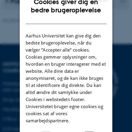
Publikationsliste
Cookies giver dig en
ENGLISH
bedre brugeroplevelse
DANISH
Revideret 30.12.2025
-
AU Engineering
Aarhus Universitet kan give dig den
bedste brugeroplevelse, når du
vælger ”Accepter alle” cookies.
Cookies gemmer oplysninger om,
hvordan en bruger interagerer med et
INSTITUT FOR ELEKTRO- OG
COMPUTERTEKNOLOGI
website. Alle dine data er
anonymiseret, og de kan ikke bruges
Finlandsgade 22
til at identificere dig direkte. Du kan
8200 Aarhus N
altid ændre dit samtykke under
Cookies i webstedets footer.
Øvrige adresser og kort
Universitetet bruger egne cookies og
Omstilling tlf.: +45 87 15 00 00
cookies sat af vores
CVR-nr: 31119103
samarbejdspartnere.
EAN-nummer:5798000433830