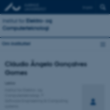
English
Institut for
Elektro- og
Computerteknologi
Om instituttet
Titel
Cláudio Ângelo Gonçalves
Primær tilknytning
Gomes
Lektor
Institut for Elektro- og
Computerteknologi
Software Engineering & Computing
systems