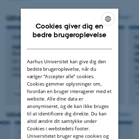
Udvalgte publikationer
Flere
Cookies giver dig en
ENGLISH
bedre brugeroplevelse
KONFERENCEBIDRAG I PROCEEDINGS
K
DANISH
Application of FMI 3.0 Synchronous Clocks to
D
Co-simulation of Robotic Systems
o
H
Gil, S. +3.
Aarhus Universitet kan give dig den
Th
bedste brugeroplevelse, når du
2026 IEEE/SICE International Symposium on System
Integration, SII 2026
vælger ”Accepter alle” cookies.
20
C
Cookies gemmer oplysninger om,
hvordan en bruger interagerer med et
Fagfællebedømt
F
website. Alle dine data er
Digital
anonymiseret, og de kan ikke bruges
version
vedhæftet
til at identificere dig direkte. Du kan
Udvalgte projekter
Flere
altid ændre dit samtykke under
Cookies i webstedets footer.
FORSKNINGSPROJEKT
Universitetet bruger egne cookies og