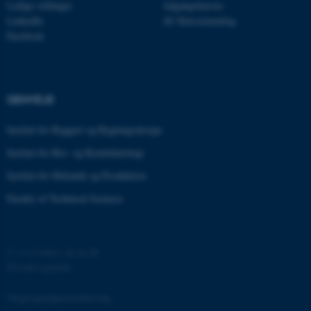
be_typo_user
TYPO3 Association
Ledige stillinger
Adgangskursus
.au.dk
LinkedIn
AU Kursuskatalog
Facebook
fe_typo_user
Typo3 Association
.au.dk
GENVEJE
Institut for Byggeri og Bygningsdesign
Institut for Bio- og Kemiteknologi
Institut for Mekanik og Produktion
Faculty of Technical Sciences
©
—
Cookies på au.dk
ASP.NET_SessionId
Privatlivspolitik
Microsoft Corporation
.au.dk
Tilgængelighedserklæring