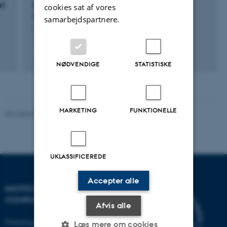
st
DLTE: Demonstration of LifeTime Extension
cookies sat af vores
Concept
samarbejdspartnere.
1. dec. 2022
-
31. maj 2025
NØDVENDIGE
STATISTISKE
MARKETING
FUNKTIONELLE
Revideret 07.12.2023
-
AU Engineering
UKLASSIFICEREDE
Accepter alle
INSTITUT FOR ELEKTRO- OG
COMPUTERTEKNOLOGI
Afvis alle
Finlandsgade 22
Læs mere om cookies