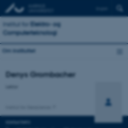
English
Institut for
Elektro- og
Computerteknologi
Om instituttet
Titel
Denys Grombacher
Primær tilknytning
Lektor
Institut for Geoscience
KONTAKTINFO