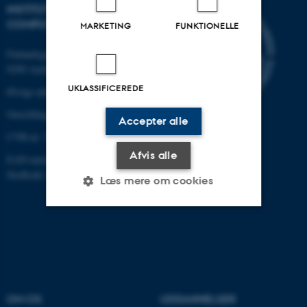
INSTITUT FOR ELEKTRO- OG
COMPUTERTEKNOLOGI
MARKETING
FUNKTIONELLE
Finlandsgade 22
8200 Aarhus N
UKLASSIFICEREDE
Øvrige adresser og kort
Omstilling tlf.: +45 87 15 00 00
Accepter alle
CVR-nr: 31119103
Afvis alle
EAN-nummer:5798000433830
Stedkode: 6321
Læs mere om cookies
Nødvendige
Statistiske
Marketing
Funktionelle
Uklassificerede
OM OS
UDDANNELSER