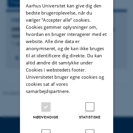
Projekt
Aktivitet
Aarhus Universitet kan give dig den
bedste brugeroplevelse, når du
vælger ”Accepter alle” cookies.
FORSKNINGSPROJEKT
Cookies gemmer oplysninger om,
DREAM: DREAM - DRone-based Electromagnetic
hvordan en bruger interagerer med et
Aerial Mapping
website. Alle dine data er
1. apr. 2026
-
30. sep. 2029
anonymiseret, og de kan ikke bruges
til at identificere dig direkte. Du kan
altid ændre dit samtykke under
Cookies i webstedets footer.
Universitetet bruger egne cookies og
cookies sat af vores
samarbejdspartnere.
Revideret 07.12.2023
-
AU Engineering
NØDVENDIGE
STATISTISKE