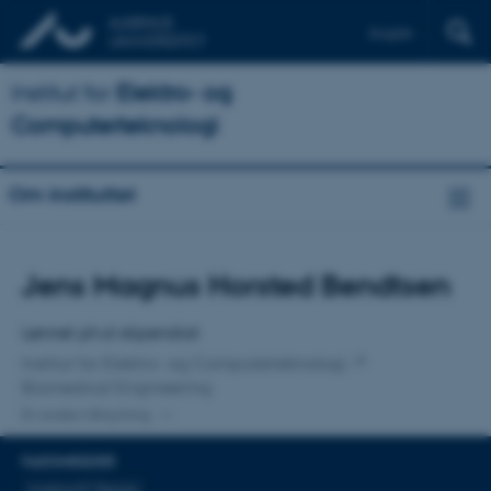
English
Institut for
Elektro- og
Computerteknologi
Om instituttet
Titel
Jens Magnus Horsted Bendtsen
Primær tilknytning
Lønnet ph.d-stipendiat
Institut for Elektro- og Computerteknologi
Biomedical Engineering
En anden tilknytning
FAGOMRÅDER
Analog IC Design