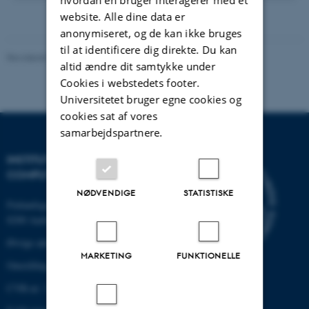
version
website. Alle dine data er
vedhæftet
anonymiseret, og de kan ikke bruges
til at identificere dig direkte. Du kan
Revideret 07.12.2023
-
AU Engineering
altid ændre dit samtykke under
Cookies i webstedets footer.
Universitetet bruger egne cookies og
cookies sat af vores
samarbejdspartnere.
INSTITUT FOR ELEKTRO- OG
COMPUTERTEKNOLOGI
NØDVENDIGE
STATISTISKE
Finlandsgade 22
8200 Aarhus N
Øvrige adresser og kort
MARKETING
FUNKTIONELLE
Omstilling tlf.: +45 87 15 00 00
CVR-nr: 31119103