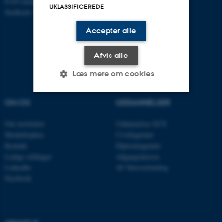
EAN-nummer:5798000433830
UKLASSIFICEREDE
Stedkode: 6321
Accepter alle
Afvis alle
Læs mere om cookies
OM OS
UDDANNELSER
Nødvendige
Statistiske
Marketing
Om instituttet
Uddannelser ECE
Funktionelle
Uklassificerede
Medarbejdere
Civilingeniør
Kontakt
Diplomingeniør
Ledige stillinger
Adgangskursus
LinkedIn
AU Kursuskatalog
Nødvendige cookies hjælper
Facebook
med at gøre hjemmesiden
brugbar ved at aktivere nogle
grundlæggende funktioner
som navigation mm.