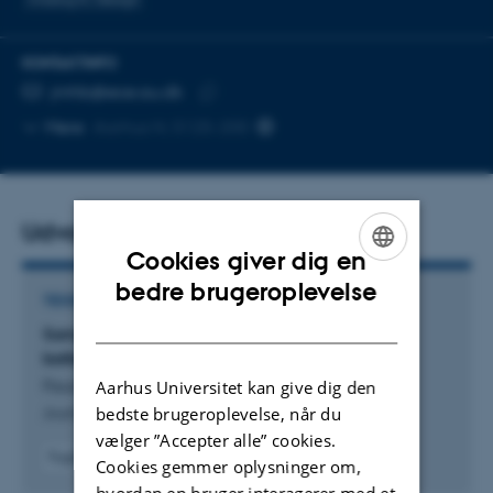
KONTAKTINFO
MAILADRESSE
jmhb@ece.au.dk
Kopier
Mere
Aarhus N, 5125-200
mailadresse
Udvalgte publikationer
Cookies giver dig en
ENGLISH
bedre brugeroplevelse
TIDSSKRIFTARTIKEL
DANISH
Sample environment for operando solid-state
battery characterization
Faurskov, T. +11.
Aarhus Universitet kan give dig den
bedste brugeroplevelse, når du
Journal of Applied Crystallography
vælger ”Accepter alle” cookies.
Fagfællebedømt
Cookies gemmer oplysninger om,
Digital
hvordan en bruger interagerer med et