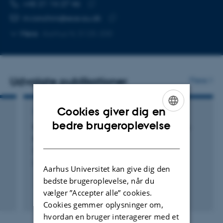
TELEFONNUMMER
MAILADRESSE
+45 21 14 27 46
Kopier
m.ronchini@ece.au.dk
telefonnummer
Kopier
Mere
Aarhus N, 5125-200
mailadresse
Udvalgte publikationer
Flere
Cookies giver dig en
TIDSSKRIFTARTIKEL
ENGLISH
bedre brugeroplevelse
STDP implementation using multi-state spin-
orbit torque synapse
DANISH
Ghanatian Najafabadi, H. +3.
Semiconductor Science and Technology
Aarhus Universitet kan give dig den
bedste brugeroplevelse, når du
vælger ”Accepter alle” cookies.
Fagfællebedømt
Cookies gemmer oplysninger om,
Digital
version
hvordan en bruger interagerer med et
vedhæftet