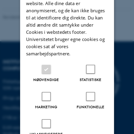
website. Alle dine data er
anonymiseret, og de kan ikke bruges
Revideret 07.12.2023
-
AU Engineering
til at identificere dig direkte. Du kan
altid ændre dit samtykke under
Cookies i webstedets footer.
Universitetet bruger egne cookies og
cookies sat af vores
samarbejdspartnere.
INSTITUT FOR ELEKTRO- OG
COMPUTERTEKNOLOGI
NØDVENDIGE
STATISTISKE
Finlandsgade 22
8200 Aarhus N
Øvrige adresser og kort
MARKETING
FUNKTIONELLE
Omstilling tlf.: +45 87 15 00 00
CVR-nr: 31119103
EAN-nummer:5798000433830
Stedkode: 6321