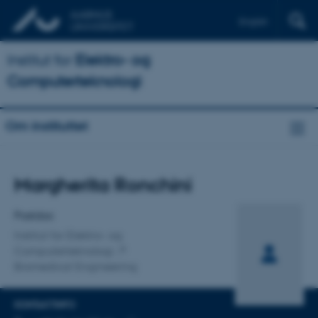
English
Institut for
Elektro- og
Computerteknologi
Om instituttet
Titel
Margherita Ronchini
Primær tilknytning
Postdoc
Institut for Elektro- og
Computerteknologi
Biomedical Engineering
KONTAKTINFO