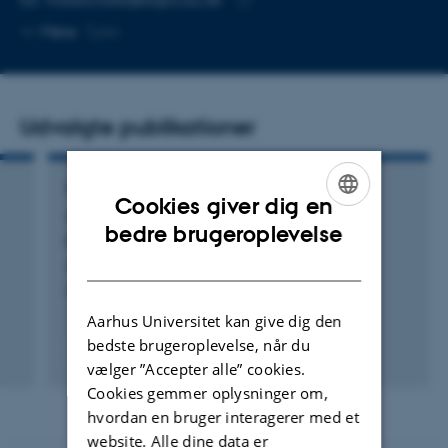
Kopier
Mere
Tjele
mailadresse
Udvalgte publikationer
RAPPORT
Cookies giver dig en
Virkemidler til reduktion af klimagasser i
ENGLISH
bedre brugeroplevelse
landbruget - 2024
DANISH
Andersen, M. +47.
DCA - Nationalt Center for Fødevarer og Jordbrug
Aarhus Universitet kan give dig den
bedste brugeroplevelse, når du
vælger ”Accepter alle” cookies.
Digital
Cookies gemmer oplysninger om,
version
vedhæftet
hvordan en bruger interagerer med et
website. Alle dine data er