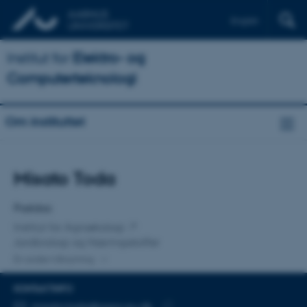
English
Institut for
Elektro- og
Computerteknologi
Om instituttet
Titel
Misato Toda
Primær tilknytning
Postdoc
Institut for Agroøkologi
Jordbiologi og Næringsstoffer
En anden tilknytning
KONTAKTINFO
MAILADRESSE
misato.toda@agro.au.dk