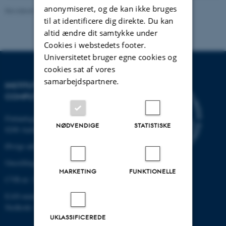
anonymiseret, og de kan ikke bruges
Revideret 07.12.2023
-
AU Engineering
til at identificere dig direkte. Du kan
altid ændre dit samtykke under
Cookies i webstedets footer.
Universitetet bruger egne cookies og
cookies sat af vores
samarbejdspartnere.
INSTITUT FOR ELEKTRO- OG
COMPUTERTEKNOLOGI
Finlandsgade 22
NØDVENDIGE
STATISTISKE
8200 Aarhus N
Øvrige adresser og kort
Omstilling tlf.: +45 87 15 00 00
MARKETING
FUNKTIONELLE
CVR-nr: 31119103
EAN-nummer:5798000433830
Stedkode: 6321
UKLASSIFICEREDE