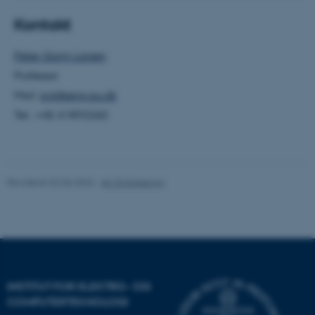
med at gøre hjemmesiden
Kontakt
brugbar ved at aktivere nogle
grundlæggende funktioner
Peter Gorm Larsen
som navigation mm.
Hjemmesiden kan ikke
Professor
fungerer uden disse cookies.
Mail:
pgl@eng.au.dk
Tel.: +45 41893260
Navn
Udbyder / Domæne
be_typo_user
TYPO3 Association
Revideret 02.06.2026
-
AU Engineering
.au.dk
fe_typo_user
Typo3 Association
.au.dk
INSTITUT FOR ELEKTRO- OG
COMPUTERTEKNOLOGI