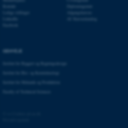
Kontakt
Diplomingeniør
Ledige stillinger
Adgangskursus
esctx
Microsoft Corporation
LinkedIn
AU Kursuskatalog
.login.microsoftonline.com
Facebook
fpc
Microsoft Corporation
login.microsoftonline.com
__cf_bm
Cloudflare Inc.
GENVEJE
.pure.au.dk
Institut for Byggeri og Bygningsdesign
Institut for Bio- og Kemiteknologi
__cf_bm
Cloudflare Inc.
.linkedin.com
Institut for Mekanik og Produktion
Faculty of Technical Sciences
__cf_bm
Cloudflare Inc.
.twitter.com
©
—
Cookies på au.dk
Privatlivspolitik