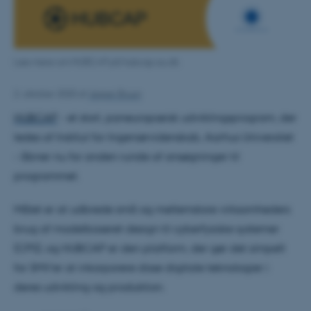
Læs mere om HUBCAP på hubcap.au.dk.
2. oktober 2020
af
Jesper Bruun
HUBCAP
- et stort, paneuropæisk udviklingsprogram, der
ledes af Institut for Ingeniørvidenskab, Aarhus Universitet
- åbner nu for anden runde af ansøgninger til
programmet.
Målet er at udbrede små og mellemstore virksomheders
brug af modelbaseret design til cyberfysiske systemer
(CPS), og HUBCAP er den platform, der gør det simpelt
for SMV’er at inkorporere disse digitale teknologier i
deres udvikling og produktion.