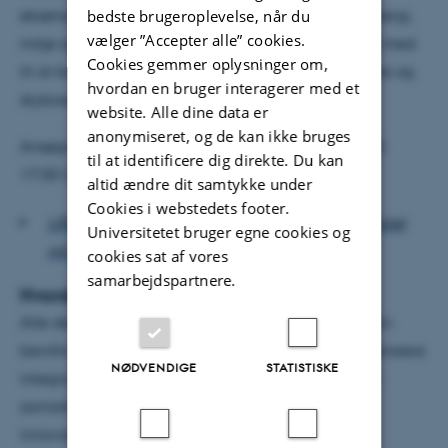
bedste brugeroplevelse, når du
eksempelvis transport, industri, sundhedsvæsen, energi,
vælger ”Accepter alle” cookies.
miljø og robotteknologi, og som har lyst til at være med
Cookies gemmer oplysninger om,
til at berige vores innovative og bæredygtige, åbne og
hvordan en bruger interagerer med et
skybaserede samarbejdsplatform.
website. Alle dine data er
anonymiseret, og de kan ikke bruges
Ansøgningsrunden løber indtil den 30. november kl.
til at identificere dig direkte. Du kan
17:00 CEST.
altid ændre dit samtykke under
Cookies i webstedets footer.
LÆS OGSÅ: Sådan løser vi fremtidens udfordringer
Universitetet bruger egne cookies og
på dansk industri
cookies sat af vores
samarbejdspartnere.
Hvordan virker det?
Alle deltagere i denne ansøgningsrunde får en mini-
bevilling på ca. 7.500 kr. (1.000 euro), som skal finansiere
NØDVENDIGE
STATISTISKE
integrationen af eksisterende værktøjer i HUBCAP-
samarbejdsplatformen. Her hjælper de digitale
innovationscentre med integrationen gennem