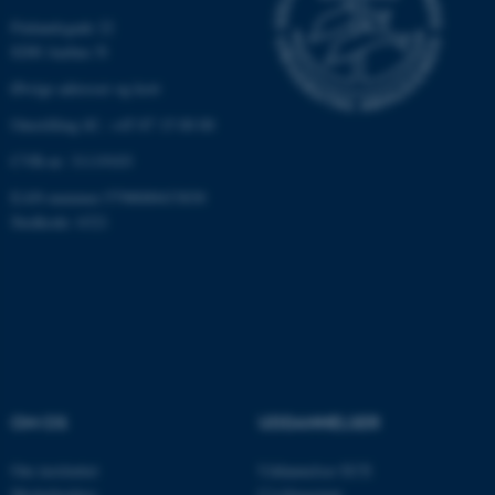
Finlandsgade 22
8200 Aarhus N
Øvrige adresser og kort
Omstilling tlf.: +45 87 15 00 00
CVR-nr: 31119103
ASP.NET_SessionId
Microsoft Corporation
EAN-nummer:5798000433830
.au.dk
Stedkode: 6321
JSESSIONID
Oracle Corporation
.au.dk
OM OS
UDDANNELSER
ARRAffinity
Microsoft Corporation
.mitstudie.au.dk
Om instituttet
Uddannelser ECE
Medarbejdere
Civilingeniør