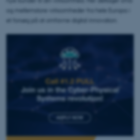
nye kunder til din virksomhed. Her deltager små
og mellemstore virksomheder fra hele Europa i
et forsøg på at omfavne digital innovation.