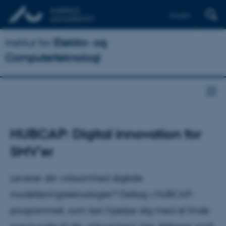
English
Institut for
Elektro- og
Computerteknologi
HUBCAP: Digital innovation for
SMV’er
Leverer din virksomhed digitale
modelleringsteknologier? Deltag i HUBCAP-
programmet, som kan hjælpe dig med at finde