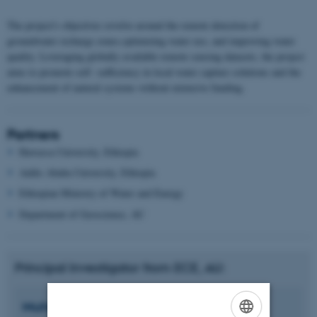
The project's objectives revolve around the remote detection of
groundwater recharge zones,optimizing water use, and improving water
quality. Leveraging globally available remote sensing datasets, the project
aims to promote self- sufficiency in local water capture solutions and the
enhancement of natural systems without extensive funding.
Partners
Hawassa University, Ethiopia
Addis Ababa University, Ethiopia
Ethiopian Ministry of Water and Energy
Department of Geoscience, AU
Principal Investigator from ECE, AU:
Muhammad Rizwan
Asif