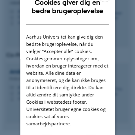
Cookies giver dig en
Adjunkt (Tenure Track)
ENGLISH
bedre brugeroplevelse
rizwanasif@ece.au.dk
M
5125, 318
H
DANISH
+4560909831
P
Aarhus Universitet kan give dig den
bedste brugeroplevelse, når du
vælger ”Accepter alle” cookies.
Co-Principal Investigator (Co-PI)
Cookies gemmer oplysninger om,
hvordan en bruger interagerer med et
Anders Vest
Christiansen
website. Alle dine data er
Professor
anonymiseret, og de kan ikke bruges
anders.vest@geo.au.dk
til at identificere dig direkte. Du kan
M
1671, 221
H
altid ændre dit samtykke under
+4529454305
P
Cookies i webstedets footer.
Universitetet bruger egne cookies og
cookies sat af vores
samarbejdspartnere.