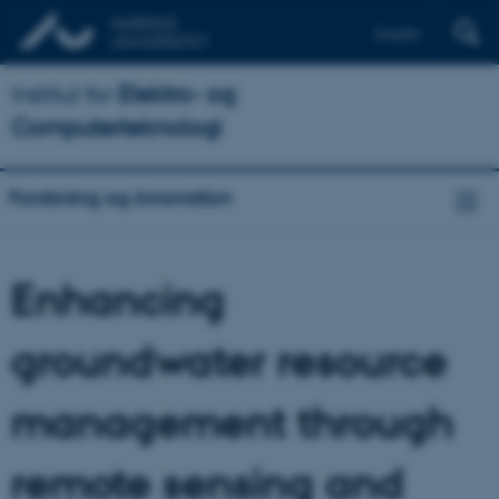
English
Institut for
Elektro- og
Computerteknologi
Forskning og innovation
Enhancing
groundwater resource
management through
remote sensing and