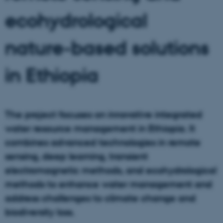
ecohydrological
nature-based solutions
in Ethiopia
The project focuses on innovative integrated
water resource management in Ethiopia. It
combines advanced technologies in remote
sensing, deep learning, transient
electromagnetic methods, and ecohydrological
methods to enhance water management and
address challenges to climate change and
biodiversity loss.