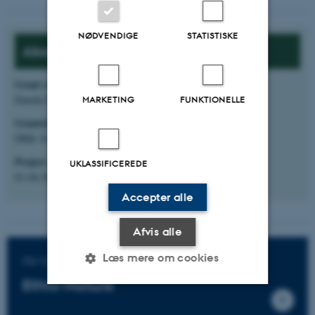
NØDVENDIGE
STATISTISKE
About the project:
Grant source
:
Danida Fellowship Centre
MARKETING
FUNKTIONELLE
Granted amount:
DKK 10.255.917 (ECE share: DKK 3.903.369)
Project start:
UKLASSIFICEREDE
01-04-2025
Accepter alle
Afvis alle
Læs mere om cookies
Go to the project website
Ethio-Nature
Nødvendige
Statistiske
Marketing