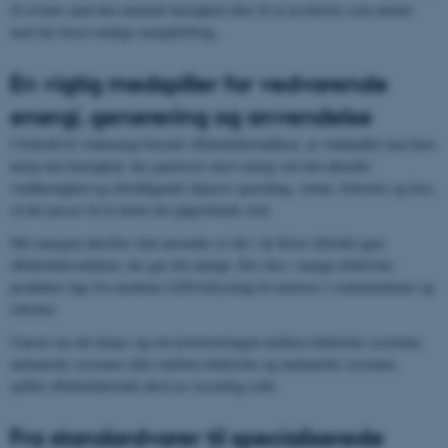
til at køre med den ønskede hastighed eller til at accelerere som ønsket
med det lavest mulige energiforbrug.
En vigtig medspiller for vedvarende
energi, generering og anvendelse
I forhold til vindenergi betyder effektelektronikken, at vindmøller kan have
netop den hastighed, der genererer mest energi ved den aktuelle
vindhastighed og efterfølgende tilpasse spænding, strøm, frekvens og fase,
så det passer til el-nettet det pågældende sted.
Når energien derefter skal anvendes er det i de fleste tilfælde igen
effektelektronikken, der gør det muligt. Det sker i mange elektriske
produkter lige fra moderne LED-belysning til motorer i vaskemaskiner og
robotter.
Uanset om det drejer sig om konverteringen mellem elektriske systemer,
mekaniske systemer eller mellem elektriske og mekaniske systemer,
spiller effektelektronik altså en væsentlig rolle.
Fra standardvarer til specialiserede