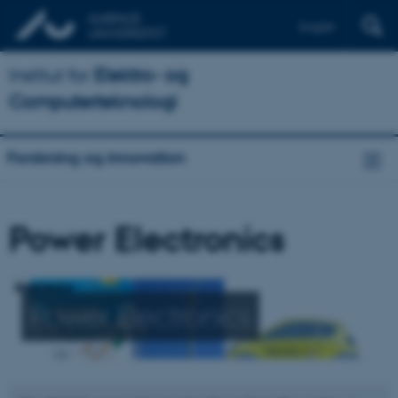
English
Institut for
Elektro- og
Computerteknologi
Forskning og innovation
Power Electronics
Power Electronics