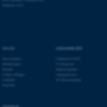
Stedkode: 6321
ASP.NET_SessionId
Microsoft Corporation
.au.dk
JSESSIONID
Oracle Corporation
OM OS
UDDANNELSER
.au.dk
Om instituttet
Uddannelser ECE
Medarbejdere
Civilingeniør
Kontakt
Diplomingeniør
ARRAffinity
Microsoft Corporation
Ledige stillinger
Adgangskursus
.mitstudie.au.dk
LinkedIn
AU Kursuskatalog
Facebook
esctx
Microsoft Corporation
.login.microsoftonline.com
GENVEJE