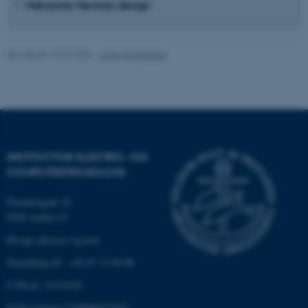
Mekanisk/termisk design
Hjemmesiden kan ikke
fungerer uden disse cookies.
Revideret 10.07.2026
-
Lone Michaelsen
Navn
Udbyder / Domæne
be_typo_user
TYPO3 Association
.au.dk
INSTITUT FOR ELEKTRO- OG
COMPUTERTEKNOLOGI
fe_typo_user
Typo3 Association
.au.dk
Finlandsgade 22
8200 Aarhus N
Øvrige adresser og kort
Omstilling tlf.: +45 87 15 00 00
CVR-nr: 31119103
EAN-nummer:5798000433830