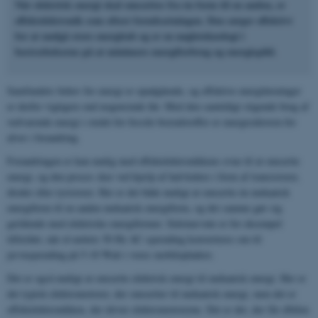
Når elektrisk energi skal omsættes fra én form til en anden, er
effektelektronik som oftest forudsætningen. Den sørger effektivt
for at undgå store energitab og er en nøgleteknologi i
bestræbelserne på at minimere energiforbrug og energispild.
Samfundets behov for energi er opadgående, og effektive energiløsninger
er derfor vigtigere end nogensinde før. Med den samtidigt stigende brug af
vedvarende energi i stedet for fossile brændstoffer er energisektoren for
alvor i forandring.
Forandringen er kun mulig med effektelektronikkens evne til at omsætte
energi, og den proces sker ved hjælp af halvledere i form af transistorer,
dioder eller tyristorer. Her er det både muligt at omsætte én mekanisk
energiform til en anden mekanisk energiform, og det samme gør sig
gældende med elektriske energiformer. Sidstnævnte er for eksempel
tilfældet, når el-nettets 50 Hz AC-spænding konverteres om til
jævnspænding på 5-10 Watt i vores mobilopladere.
Det er også muligt at omsætte elektrisk energi til mekanisk energi. Her er
det typisk elektromotorer, der omsætter til mekanisk energi, men det er
effektelektronikken, der driver elektromotorerne. Det er det, der får elbilen