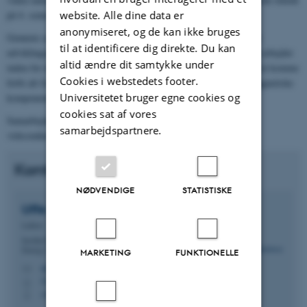
website. Alle dine data er
på 4. semester, og yderligere i tilvalgsfaget, effektelektronik.
anonymiseret, og de kan ikke bruges
Gennem samarbejdsaftaler – enten i forbindelse med studie- eller
til at identificere dig direkte. Du kan
udviklingsprojekter – hjælper og inspirerer vi virksomheder, der arbejder
altid ændre dit samtykke under
inden for det effektelektroniske område. Her er der mulighed for at komme
Cookies i webstedets footer.
forbi alt fra specifikation og valg af topologi til optimering af magnetiske
Universitetet bruger egne cookies og
komponenter.
cookies sat af vores
Samarbejdet kan eksempelvis foregå via R&D-projekter med
samarbejdspartnere.
virksomheder, bachelorprojekter eller ingeniørpraktikophold.
Kontakt
NØDVENDIGE
STATISTISKE
Uffe
Jakobsen
Lektor
Institut for Elektro- og Computerteknologi - Electrical
Energy Technology
MARKETING
FUNKTIONELLE
uja@ece.au.dk
M
5120, 216
H
+4522832770
P