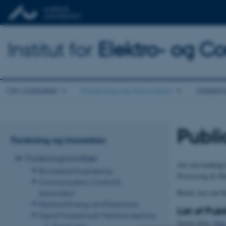
Institut for
Elektro- og C
Om instituttet
Forskning og innovation
Uddann
Publi
Forskning og innovation
Forskningsområder
Are you looking 
Biomedical Engineering
Processing & Mac
Communication, Control &
Below you can find
Automation
Electrical Energy and Electronics
List of Pub
Signal Processing & Machine Learning
Sortér efter:
Dat
Employees