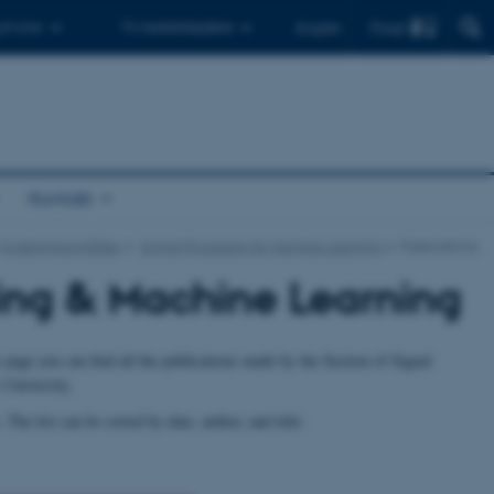
Find
 ph.d.er
Til medarbejdere
English
Kontakt
Forskningsområder
Signal Processing & Machine Learning
Publications
sing & Machine Learning
page you can find all the publications made by the Section of Signal
University.
. The list can be sorted by date, author, and title: