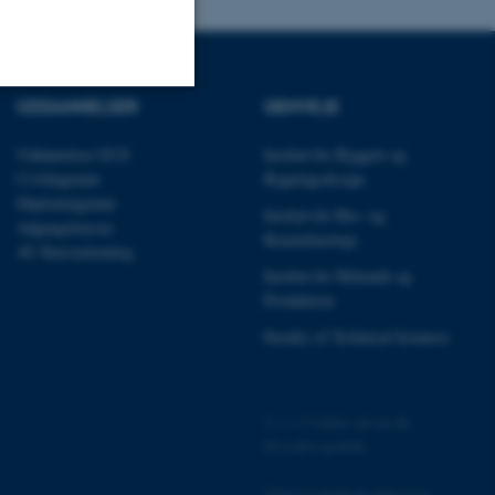
UDDANNELSER
GENVEJE
Uklassificerede
Uddannelser ECE
Institut for Byggeri og
Civilingeniør
Bygningsdesign
Diplomingeniør
Institut for Bio- og
ere nogle
Adgangskursus
Kemiteknologi
rer uden disse
AU Kursuskatalog
Institut for Mekanik og
Produktion
Faculty of Technical Sciences
 vores CMS-udbyder,
identificere en backend-
©
—
Cookies på au.dk
bruger er logget ind i
Privatlivspolitik
rbundet med Typo3-
Tilgængelighedserklæring