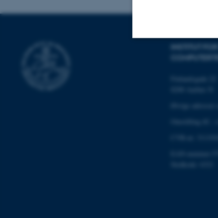
INSTITUT FO
COMPUTERT
Nødvendige
Finlandsgade 22
8200 Aarhus N
Nødvendige cooki
Øvrige adresser 
grundlæggende fu
Omstilling tlf.:
cookies.
CVR-nr: 311191
EAN-nummer:57
Navn
Stedkode: 6321
be_typo_user
fe_typo_user