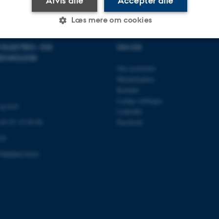
Afvis alle
Accepter alle
Læs mere om cookies
R ELEKTRO- OG
OM OS
EKNOLOGI
Statistiske
Marketing
Funktionelle
Om instituttet
Medarbejdere
Kontakt
es hjælper med at gøre hjemmesiden brugbar ved at aktiv
Ledige stillinger
og kort
nktioner som navigation mm. Hjemmesiden kan ikke funge
LinkedIn
 +45 87 15 00 00
Facebook
03
98000433830
Udbyder / Domæne
Udløb
Beskrivelse
30
Denne cookie sættes af
TYPO3 Association
minutter
TYPO3, og bruges til at 
.au.dk
session, når en backend-
TYPO3 eller Frontend.
30
Dette cookienavn er fo
Typo3 Association