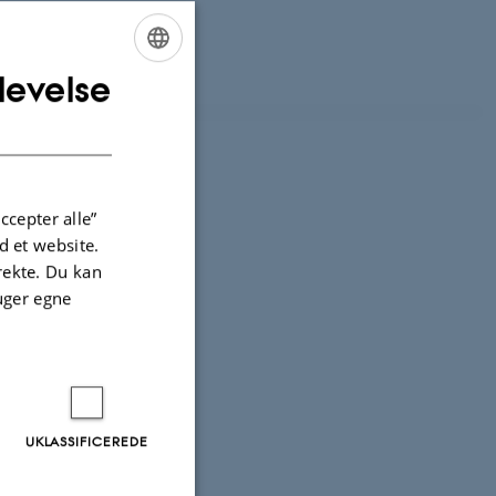
levelse
ENGLISH
DANISH
ccepter alle”
 et website.
irekte. Du kan
uger egne
UKLASSIFICEREDE