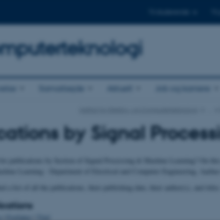
Til studerende
Til
omputerteknologi
else
Samarbejde
Aktuelt
Job og karriere
Institut for Elektro- og Computerteknologi
…
cations by Signal Proces
for publications by Section of Signal Processing & Machine Learning? On this 
hine Learning - Department of Electrical and Computer Engineering, Aarhus 
 a list of all the publications, their publishing date, their author(s), and titles
lications
o
|
Forfatter
|
Titel