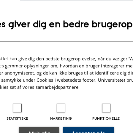
er ikke tilgængelig lige nu.
er ikke tilgængelig lige nu.
s giver dig en bedre brugerop
ain page
.2026
-
AU Engineering
itet kan give dig den bedste brugeroplevelse, når du vælger ”A
es gemmer oplysninger om, hvordan en bruger interagerer med
er anonymiseret, og de kan ikke bruges til at identificere dig d
t samtykke under Cookies i webstedets footer. Universitetet br
kies sat af vores samarbejdspartnere.
STATISTISKE
MARKETING
FUNKTIONELLE