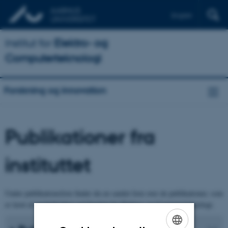
English
Institut for
Elektro- og
Computerteknologi
Forskning og innovation
Publikationer fra
instituttet
Under publikationsliste finder du en samlet liste over de publikationer, som
er lavet af medarbejdere ved Institut for Elektro- og Computerteknologi.