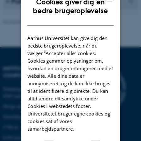
Publikationsliste
Cookies giver dig en
ENGLISH
bedre brugeroplevelse
DANISH
Revideret 30.12.2025
-
AU Engineering
Aarhus Universitet kan give dig den
bedste brugeroplevelse, når du
vælger ”Accepter alle” cookies.
Cookies gemmer oplysninger om,
hvordan en bruger interagerer med et
INSTITUT FOR ELEKTRO- OG
COMPUTERTEKNOLOGI
website. Alle dine data er
anonymiseret, og de kan ikke bruges
Finlandsgade 22
til at identificere dig direkte. Du kan
8200 Aarhus N
altid ændre dit samtykke under
Cookies i webstedets footer.
Øvrige adresser og kort
Universitetet bruger egne cookies og
Omstilling tlf.: +45 87 15 00 00
cookies sat af vores
CVR-nr: 31119103
samarbejdspartnere.
EAN-nummer:5798000433830