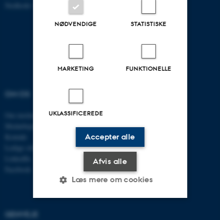
Stedkode: 6321
NØDVENDIGE
STATISTISKE
MARKETING
FUNKTIONELLE
OM OS
UDDANNELSER
UKLASSIFICEREDE
Om instituttet
Uddannelser ECE
Medarbejdere
Civilingeniør
Accepter alle
Kontakt
Diplomingeniør
Ledige stillinger
Adgangskursus
LinkedIn
AU Kursuskatalog
Afvis alle
Facebook
Læs mere om cookies
GENVEJE
Nødvendige
Statistiske
Marketing