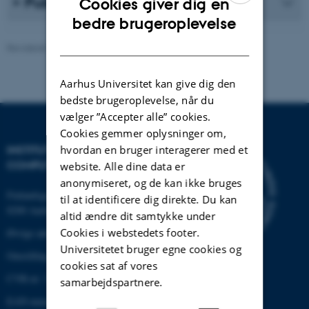
Publikationsliste
Cookies giver dig en
ENGLISH
bedre brugeroplevelse
DANISH
Revideret 30.12.2025
-
AU Engineering
Aarhus Universitet kan give dig den
bedste brugeroplevelse, når du
vælger ”Accepter alle” cookies.
Cookies gemmer oplysninger om,
hvordan en bruger interagerer med et
INSTITUT FOR ELEKTRO- OG
COMPUTERTEKNOLOGI
website. Alle dine data er
anonymiseret, og de kan ikke bruges
Finlandsgade 22
til at identificere dig direkte. Du kan
8200 Aarhus N
altid ændre dit samtykke under
Cookies i webstedets footer.
Øvrige adresser og kort
Universitetet bruger egne cookies og
Omstilling tlf.: +45 87 15 00 00
cookies sat af vores
CVR-nr: 31119103
samarbejdspartnere.
EAN-nummer:5798000433830