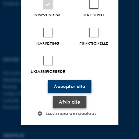
Stedkode: 6321
NØDVENDIGE
STATISTISKE
MARKETING
FUNKTIONELLE
OM OS
UDDANNELSER
UKLASSIFICEREDE
Om instituttet
Uddannelser ECE
Medarbejdere
Civilingeniør
Accepter alle
Kontakt
Diplomingeniør
Ledige stillinger
Adgangskursus
LinkedIn
AU Kursuskatalog
Afvis alle
Facebook
Læs mere om cookies
GENVEJE
Nødvendige
Statistiske
Marketing