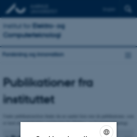
English
Institut for
Elektro- og
Computerteknologi
Forskning og innovation
Publikationer fra
instituttet
Under publikationsliste finder du en samlet liste over de publikationer, som
er lavet af medarbejdere ved Institut for Elektro- og Computerteknologi.