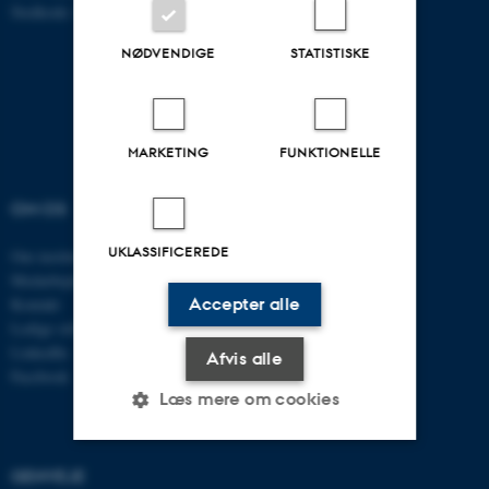
Stedkode: 6321
NØDVENDIGE
STATISTISKE
MARKETING
FUNKTIONELLE
OM OS
UDDANNELSER
UKLASSIFICEREDE
Om instituttet
Uddannelser ECE
Medarbejdere
Civilingeniør
Accepter alle
Kontakt
Diplomingeniør
Ledige stillinger
Adgangskursus
LinkedIn
AU Kursuskatalog
Afvis alle
Facebook
Læs mere om cookies
GENVEJE
Nødvendige
Statistiske
Marketing