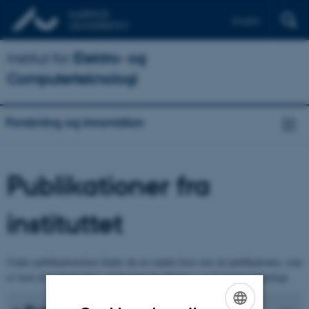
English
Institut for
Elektro- og
Computerteknologi
Forskning og innovation
Publikationer fra
instituttet
Under publikationsliste finder du en samlet liste over de publikationer, som
er lavet af medarbejdere ved Institut for Elektro- og Computerteknologi.