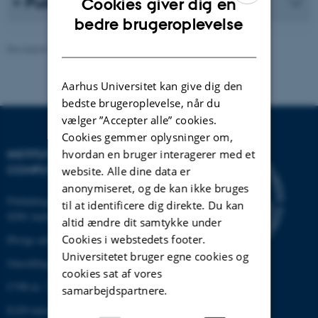
Publikationsliste
Cookies giver dig en
ENGLISH
bedre brugeroplevelse
DANISH
Revideret 30.12.2025
-
AU Engineering
Aarhus Universitet kan give dig den
bedste brugeroplevelse, når du
vælger ”Accepter alle” cookies.
Cookies gemmer oplysninger om,
hvordan en bruger interagerer med et
INSTITUT FOR ELEKTRO- OG
COMPUTERTEKNOLOGI
website. Alle dine data er
anonymiseret, og de kan ikke bruges
Finlandsgade 22
til at identificere dig direkte. Du kan
8200 Aarhus N
altid ændre dit samtykke under
Cookies i webstedets footer.
Øvrige adresser og kort
Universitetet bruger egne cookies og
Omstilling tlf.: +45 87 15 00 00
cookies sat af vores
CVR-nr: 31119103
samarbejdspartnere.
EAN-nummer:5798000433830