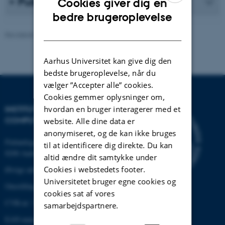
Publikationsliste
Cookies giver dig en
ENGLISH
bedre brugeroplevelse
DANISH
Revideret 30.12.2025
-
AU Engineering
Aarhus Universitet kan give dig den
bedste brugeroplevelse, når du
vælger ”Accepter alle” cookies.
Cookies gemmer oplysninger om,
hvordan en bruger interagerer med et
INSTITUT FOR ELEKTRO- OG
COMPUTERTEKNOLOGI
website. Alle dine data er
anonymiseret, og de kan ikke bruges
Finlandsgade 22
til at identificere dig direkte. Du kan
8200 Aarhus N
altid ændre dit samtykke under
Cookies i webstedets footer.
Øvrige adresser og kort
Universitetet bruger egne cookies og
Omstilling tlf.: +45 87 15 00 00
cookies sat af vores
CVR-nr: 31119103
samarbejdspartnere.
EAN-nummer:5798000433830