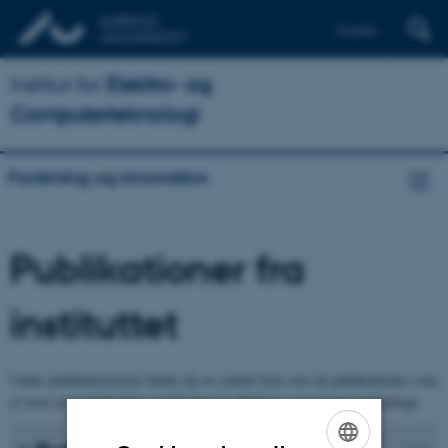
English
Institut for
Elektro- og
Computerteknologi
Forskning og innovation
Publikationer fra
instituttet
Under publikationsliste finder du en samlet liste over de publikationer, som
er lavet af medarbejdere ved Institut for Elektro- og Computerteknologi.