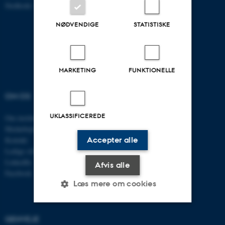
Stedkode: 6321
NØDVENDIGE
STATISTISKE
MARKETING
FUNKTIONELLE
OM OS
UDDANNELSER
UKLASSIFICEREDE
Om instituttet
Uddannelser ECE
Medarbejdere
Civilingeniør
Accepter alle
Kontakt
Diplomingeniør
Ledige stillinger
Adgangskursus
LinkedIn
AU Kursuskatalog
Afvis alle
Facebook
Læs mere om cookies
GENVEJE
Nødvendige
Statistiske
Marketing