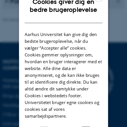
Publikationsliste
Cookies giver dig en
ENGLISH
bedre brugeroplevelse
DANISH
Revideret 30.12.2025
-
AU Engineering
Aarhus Universitet kan give dig den
bedste brugeroplevelse, når du
vælger ”Accepter alle” cookies.
Cookies gemmer oplysninger om,
hvordan en bruger interagerer med et
INSTITUT FOR ELEKTRO- OG
COMPUTERTEKNOLOGI
website. Alle dine data er
anonymiseret, og de kan ikke bruges
Finlandsgade 22
til at identificere dig direkte. Du kan
8200 Aarhus N
altid ændre dit samtykke under
Cookies i webstedets footer.
Øvrige adresser og kort
Universitetet bruger egne cookies og
Omstilling tlf.: +45 87 15 00 00
cookies sat af vores
CVR-nr: 31119103
samarbejdspartnere.
EAN-nummer:5798000433830