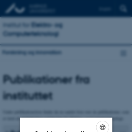
English
Institut for
Elektro- og
Computerteknologi
Forskning og innovation
Publikationer fra
instituttet
Under publikationsliste finder du en samlet liste over de publikationer, som
er lavet af medarbejdere ved Institut for Elektro- og Computerteknologi.