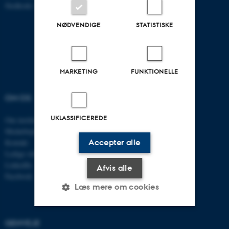
Stedkode: 6321
NØDVENDIGE
STATISTISKE
MARKETING
FUNKTIONELLE
OM OS
UDDANNELSER
UKLASSIFICEREDE
Om instituttet
Uddannelser ECE
Medarbejdere
Civilingeniør
Accepter alle
Kontakt
Diplomingeniør
Ledige stillinger
Adgangskursus
LinkedIn
AU Kursuskatalog
Afvis alle
Facebook
Læs mere om cookies
GENVEJE
Nødvendige
Statistiske
Marketing