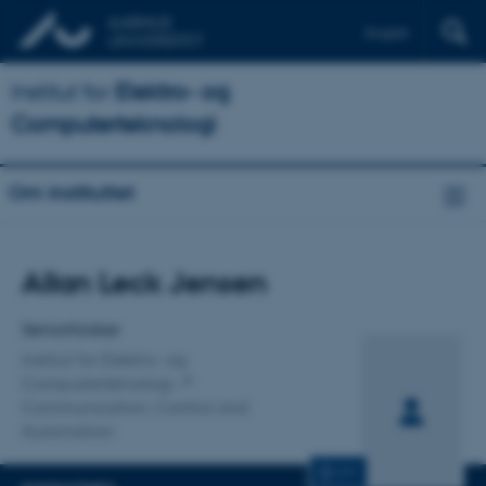
English
Institut for
Elektro- og
Computerteknologi
Om instituttet
Titel
Allan Leck Jensen
Primær tilknytning
Seniorforsker
Institut for Elektro- og
Computerteknologi
Communication, Control and
Automation
CV