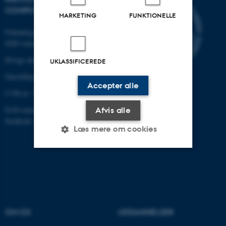
COMPUTERTEKNOLOGI
MARKETING
FUNKTIONELLE
Finlandsgade 22
8200 Aarhus N
Øvrige adresser og kort
UKLASSIFICEREDE
Omstilling tlf.: +45 87 15 00 00
Accepter alle
CVR-nr: 31119103
EAN-nummer:5798000433830
Afvis alle
Stedkode: 6321
Læs mere om cookies
Nødvendige
Statistiske
Marketing
Funktionelle
Uklassificerede
OM OS
UDDANNELSER