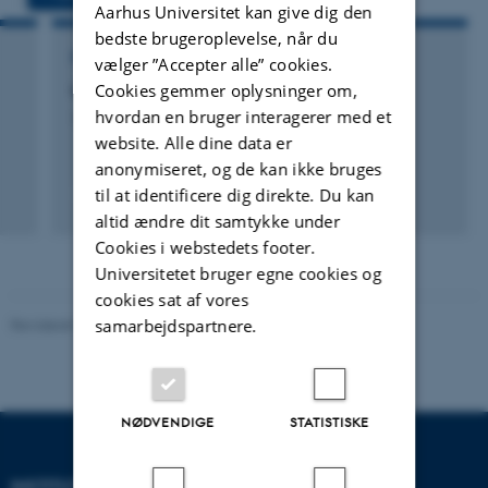
Aarhus Universitet kan give dig den
bedste brugeroplevelse, når du
FORSKNINGSPROJEKT
vælger ”Accepter alle” cookies.
Cookies gemmer oplysninger om,
On-line Route planning
hvordan en bruger interagerer med et
15. sep. 2011
-
31. mar. 2015
website. Alle dine data er
anonymiseret, og de kan ikke bruges
til at identificere dig direkte. Du kan
altid ændre dit samtykke under
Cookies i webstedets footer.
Universitetet bruger egne cookies og
cookies sat af vores
Revideret 07.12.2023
-
AU Engineering
samarbejdspartnere.
NØDVENDIGE
STATISTISKE
INSTITUT FOR ELEKTRO- OG