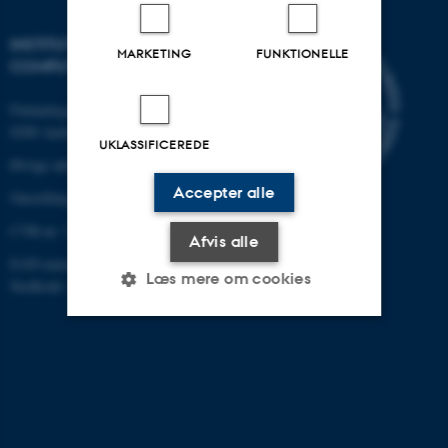
INSTITUT FOR ELEKTRO- OG
MARKETING
FUNKTIONELLE
COMPUTERTEKNOLOGI
Finlandsgade 22
8200 Aarhus N
UKLASSIFICEREDE
Øvrige adresser og kort
Accepter alle
Omstilling tlf.: +45 87 15 00 00
CVR-nr: 31119103
Afvis alle
EAN-nummer:5798000433830
Læs mere om cookies
Stedkode: 6321
Nødvendige
Statistiske
Marketing
Funktionelle
Uklassificerede