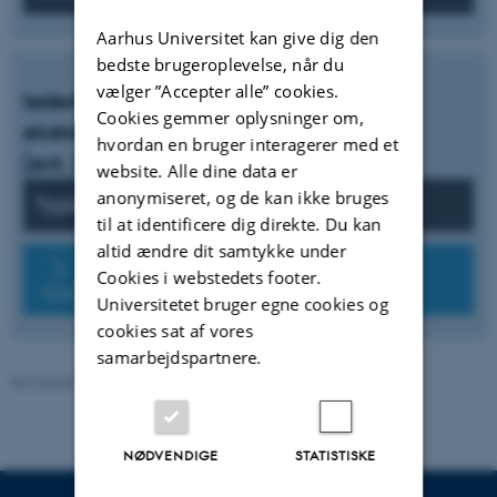
Aarhus Universitet kan give dig den
bedste brugeroplevelse, når du
vælger ”Accepter alle” cookies.
Isoleringsafstande er der områder med
Cookies gemmer oplysninger om,
ekstra krav
hvordan en bruger interagerer med et
(evt. 230V til lavspænding)
website. Alle dine data er
anonymiseret, og de kan ikke bruges
Typisk isolationsafstand 0,4 mm
til at identificere dig direkte. Du kan
altid ændre dit samtykke under
Klik her for et skema afstand mellem
Cookies i webstedets footer.
kobber vs. spænding (V)
Universitetet bruger egne cookies og
cookies sat af vores
samarbejdspartnere.
Revideret 13.11.2025
-
Kontakt Elektronikværkstedet
NØDVENDIGE
STATISTISKE