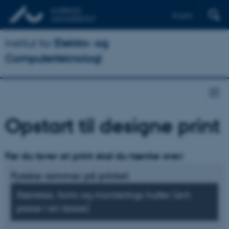
English
Institut for
Elektro- og
Computerteknologi
Opstart til designe print
Før du laver et print skal du tænke over:
Fysiske rammer på printet
Størrelse, form og monterings huller (evt.
passe i en kasse)