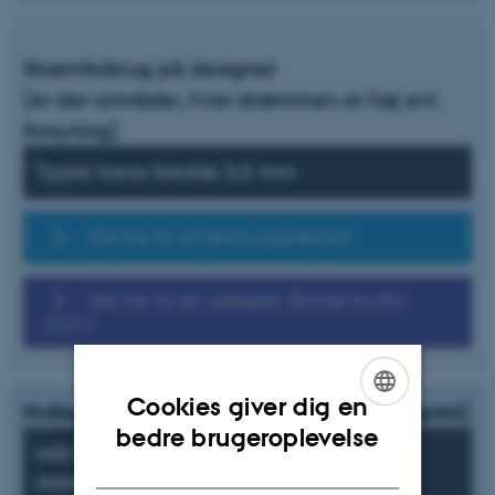
Strømforbrug på designet
(er der områder, hvor strømmen er høj evt.
forsyning)
Typisk bane bredde 0,5 mm
Klik her for et skema (guideline)
Klik her for en udregner (formel fra IPC-
2221)
Cookies giver dig en
Hvilke komponenter skal jeg bruge (footprint)
ENGLISH
bedre brugeroplevelse
Mål fysisk på komponent eller find et
DANISH
datasheet