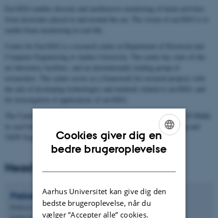
Ear-EEG enables discreet and unobtrusive monitoring of brain activities
from electrodes placed in and around the ear. The vision of ear-EEG is to
enable brain monitoring in real-life.
Center for Ear-EEG is a research center at Department of Electrical and
Computer Engineering at Aarhus University. The center has state-of-the-
art laboratory facilities, and an internationally leading group of
researchers. The center serves as a framework for research projects with
the aim of developing technologies and methods related to ear-EEG, and
for investigation of applications of ear-EEG.
The Center for Ear-EEG was established January 2020 based on 20 Mdkk
in seed funding in equal shares from
William Demant Foundation
and
Cookies giver dig en
T&W Engineering.
ENGLISH
bedre brugeroplevelse
DANISH
Head of Center
Aarhus Universitet kan give dig den
Preben
Kidmose
bedste brugeroplevelse, når du
Professor
vælger ”Accepter alle” cookies.
Institut for Elektro- og Computerteknologi - Biomedical