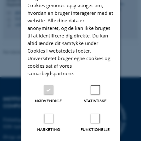
Engineering - Edison
Cookies gemmer oplysninger om,
hvordan en bruger interagerer med et
pki@ece.au.dk
M
5125, 324
H
website. Alle dine data er
+4541893321
P
anonymiseret, og de kan ikke bruges
til at identificere dig direkte. Du kan
altid ændre dit samtykke under
Cookies i webstedets footer.
Revideret 13.11.2025
-
AU Engineering
Universitetet bruger egne cookies og
cookies sat af vores
samarbejdspartnere.
INSTITUT FOR ELEKTRO- OG
NØDVENDIGE
STATISTISKE
COMPUTERTEKNOLOGI
Finlandsgade 22
8200 Aarhus N
MARKETING
FUNKTIONELLE
Øvrige adresser og kort