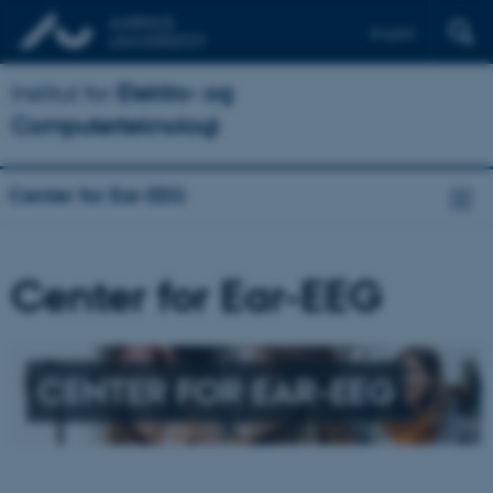
English
Institut for
Elektro- og
Computerteknologi
Center for Ear-EEG
Center for Ear-EEG
CENTER FOR EAR-EEG