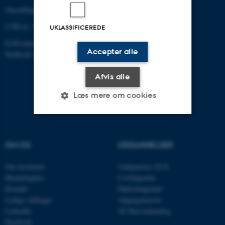
Omstilling tlf.: +45 87 15 00 00
CVR-nr: 31119103
UKLASSIFICEREDE
EAN-nummer:5798000433830
Accepter alle
Stedkode: 6321
Afvis alle
Læs mere om cookies
Nødvendige
Statistiske
Marketing
OM OS
UDDANNELSER
Funktionelle
Uklassificerede
Om instituttet
Uddannelser ECE
Medarbejdere
Civilingeniør
Kontakt
Diplomingeniør
Nødvendige cookies hjælper
Ledige stillinger
Adgangskursus
med at gøre hjemmesiden
LinkedIn
AU Kursuskatalog
brugbar ved at aktivere nogle
Facebook