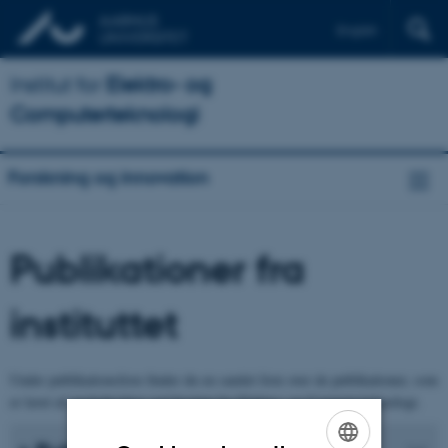
English
Institut for
Elektro- og
Computerteknologi
Forskning og innovation
Publikationer fra
instituttet
Under publikationsliste finder du en samlet liste over de publikationer, som
er lavet af medarbejdere ved Institut for Elektro- og Computerteknologi.