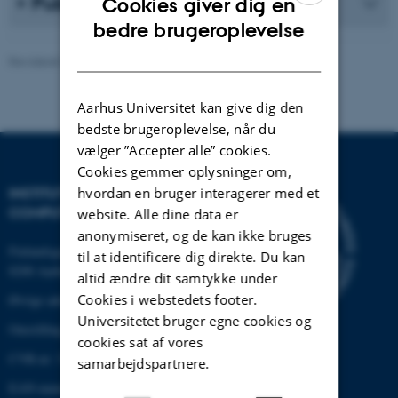
Publikationsliste
Cookies giver dig en
ENGLISH
bedre brugeroplevelse
DANISH
Revideret 30.12.2025
-
AU Engineering
Aarhus Universitet kan give dig den
bedste brugeroplevelse, når du
vælger ”Accepter alle” cookies.
Cookies gemmer oplysninger om,
hvordan en bruger interagerer med et
INSTITUT FOR ELEKTRO- OG
COMPUTERTEKNOLOGI
website. Alle dine data er
anonymiseret, og de kan ikke bruges
Finlandsgade 22
til at identificere dig direkte. Du kan
8200 Aarhus N
altid ændre dit samtykke under
Cookies i webstedets footer.
Øvrige adresser og kort
Universitetet bruger egne cookies og
Omstilling tlf.: +45 87 15 00 00
cookies sat af vores
CVR-nr: 31119103
samarbejdspartnere.
EAN-nummer:5798000433830