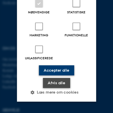
Stedkode: 6321
NØDVENDIGE
STATISTISKE
MARKETING
FUNKTIONELLE
OM OS
UDDANNELSER
UKLASSIFICEREDE
Om instituttet
Uddannelser ECE
Medarbejdere
Civilingeniør
Accepter alle
Kontakt
Diplomingeniør
Ledige stillinger
Adgangskursus
LinkedIn
AU Kursuskatalog
Afvis alle
Facebook
Læs mere om cookies
GENVEJE
Nødvendige
Statistiske
Marketing