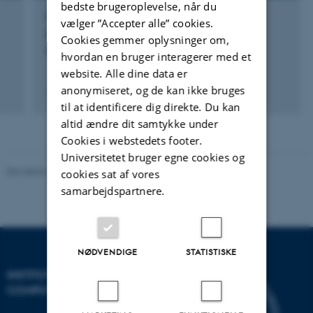
bedste brugeroplevelse, når du
FOREDRAG OG MUNDTLIGE BIDRAG
vælger ”Accepter alle” cookies.
Måling og modellering af vandbalance for
Cookies gemmer oplysninger om,
nåleskov og vinterafgrøde
hvordan en bruger interagerer med et
website. Alle dine data er
anonymiseret, og de kan ikke bruges
1. april 1994
til at identificere dig direkte. Du kan
altid ændre dit samtykke under
Cookies i webstedets footer.
Universitetet bruger egne cookies og
Revideret 07.12.2023
-
AU Engineering
cookies sat af vores
samarbejdspartnere.
NØDVENDIGE
STATISTISKE
INSTITUT FOR ELEKTRO- OG
COMPUTERTEKNOLOGI