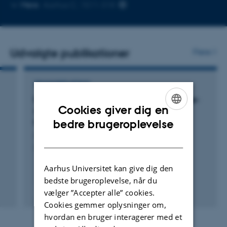
Kopier
Mere
Aarhus C, 1511-318
mailadresse
Udvalgte publikationer
Flere
TIDSSKRIFTARTIKEL
Expanded solid-solution behavior and charge-
Cookies giver dig en
discharge asymmetry in Na
CrO
Na-ion
x
2
ENGLISH
battery electrodes
bedre brugeroplevelse
Jakobsen, C. +5.
DANISH
Journal of Power Sources
Aarhus Universitet kan give dig den
bedste brugeroplevelse, når du
Fagfællebedømt
vælger ”Accepter alle” cookies.
Digital
Cookies gemmer oplysninger om,
version
hvordan en bruger interagerer med et
vedhæftet