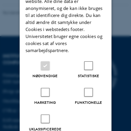
website. Alle dine data er
anonymiseret, og de kan ikke bruges
Revideret 07.12.2023
-
AU Engineering
til at identificere dig direkte. Du kan
altid ændre dit samtykke under
Cookies i webstedets footer.
Universitetet bruger egne cookies og
cookies sat af vores
samarbejdspartnere.
INSTITUT FOR ELEKTRO- OG
COMPUTERTEKNOLOGI
Finlandsgade 22
NØDVENDIGE
STATISTISKE
8200 Aarhus N
Øvrige adresser og kort
Omstilling tlf.: +45 87 15 00 00
MARKETING
FUNKTIONELLE
CVR-nr: 31119103
EAN-nummer:5798000433830
Stedkode: 6321
UKLASSIFICEREDE