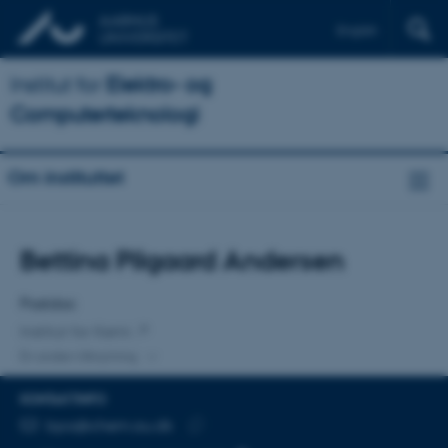
English
Institut for
Elektro- og
Computerteknologi
Om instituttet
Titel
Bettina Pilgaard Andersen
Primær tilknytning
Postdoc
Institut for Kemi
En anden tilknytning
KONTAKTINFO
MAILADRESSE
bpa@chem.au.dk