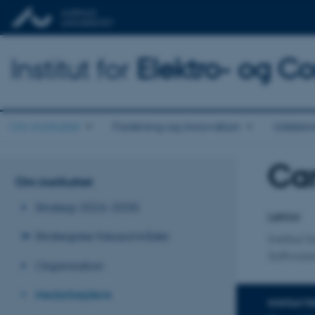
Institut for
Elektro- og C
Om instituttet
Forskning og innovation
Uddann
Car
Titel
Om instituttet
Primær 
Strategi 2026-2030
Lektor
Strategiske fokusområder
Institut
Softwar
Organisation
Medarbejdere
KONTAKTI