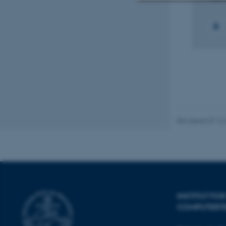
Nødvendige
Nødvendige cooki
grundlæggende fu
cookies.
Revideret 07.12
Navn
be_typo_user
fe_typo_user
INSTITUT FO
COMPUTERT