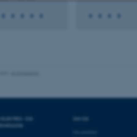
Statistiske
Marketing
Funktionelle
es hjælper med at gøre hjemmesiden brugbar ved at aktiv
nktioner som navigation mm. Hjemmesiden kan ikke funge
.2023
-
AU Engineering
Udbyder / Domæne
Udløb
Beskrivelse
30
Denne cookie sættes af
TYPO3 Association
minutter
TYPO3, og bruges til at 
.au.dk
session, når en backend-
TYPO3 eller Frontend.
30
Dette cookienavn er fo
Typo3 Association
minutter
webindholdsstyringssyst
.au.dk
som en brugersessionside
R ELEKTRO- OG
OM OS
muligt at gemme bruger
EKNOLOGI
tilfælde er det muligvis
kan indstilles ved defau
Om instituttet
dette kan forhindres af 