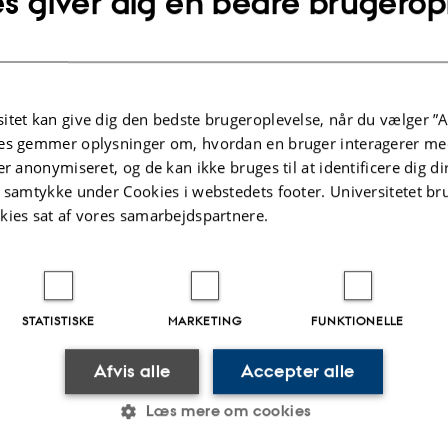
s giver dig en bedre brugerop
ællebedømt
Fagfællebedømt
itet kan give dig den bedste brugeroplevelse, når du vælger ”A
Digital
Di
version
ve
es gemmer oplysninger om, hvordan en bruger interagerer med
vedhæftet
v
er anonymiseret, og de kan ikke bruges til at identificere dig d
Flere
ter
Aktiviteter
t samtykke under Cookies i webstedets footer. Universitetet br
kies sat af vores samarbejdspartnere.
KNINGSPROJEKT
FORSKNINGSPROJEKT
ONO (H2020): The
COGITO: COnstructi
grator-centric approach
phase diGItal Twin 
STATISTISKE
MARKETING
FUNKTIONELLE
ealising innovative
1. nov. 2020
-
31. okt. 2023
y efficient buildings in
Afvis alle
Accepter alle
ected sustainable
Læs mere om cookies
n neighbourhoods
 2022
-
31. dec. 2026