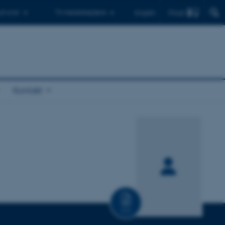
Find
 ph.d.er
Til medarbejdere
English
Kontakt
CV