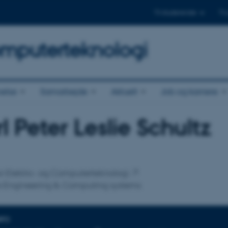
Til studerende
Til
omputerteknologi
else
Samarbejde
Aktuelt
Job og karriere
l Peter Leslie Schultz
tilknytning
 for Elektro- og Computerteknologi
e Engineering & Computing systems
NFO