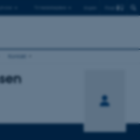
Find
 ph.d.er
Til medarbejdere
English
Kontakt
nsen