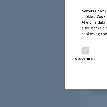
Experi
Aarhus Univers
Fagf
cookies. Cooki
Alle dine data 
altid ændre di
Udvalg
cookies og coo
DELTA
WORKS
NØDVENDIGE
9th 
on S
Moni
16. jun
Nødvendige