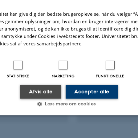
mental Vibration Analysis for Civil Engineering Structures
Jo
itet kan give dig den bedste brugeroplevelse, når du vælger ”A
ællebedømt
F
es gemmer oplysninger om, hvordan en bruger interagerer med
Digital
version
er anonymiseret, og de kan ikke bruges til at identificere dig d
vedhæftet
t samtykke under Cookies i webstedets footer. Universitetet br
te aktiviteter
Flere
kies sat af vores samarbejdspartnere.
GELSE ELLER ORGANISERING AF
DELTAGELSE ELLER ORGANIS
HOP, SEMINAR ELLER KURSUS
KONFERENCE
STATISTISKE
MARKETING
FUNKTIONELLE
International Workshop
2024 Science of Mak
tructural Control and
Torque from Wind, 
Afvis alle
Accepter alle
toring
2024
Læs mere om cookies
. 2024
-
18. jun. 2024
29. maj 2024
-
31. maj 2024
Statistiske
Marketing
Funktionelle