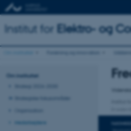
Institut for
Elektro- og C
Om instituttet
Forskning og innovation
Uddann
Fre
Titel
Om instituttet
Primær 
Strategi 2026-2030
Videnska
Strategiske fokusområder
Institut
Organisation
En anden ti
Medarbejdere
FAGOMRÅ