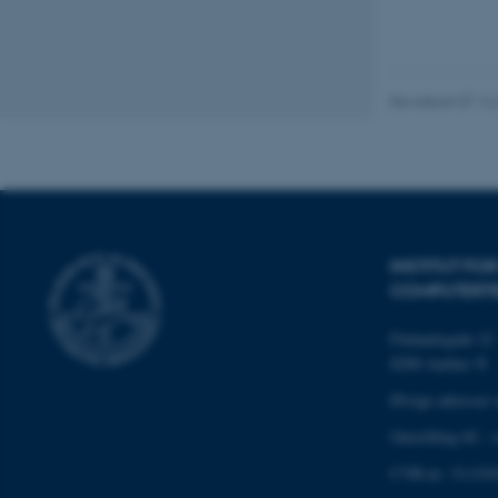
Nødvendige cooki
grundlæggende fu
Revideret 07.12
cookies.
Navn
be_typo_user
INSTITUT FO
COMPUTERT
fe_typo_user
Finlandsgade 22
8200 Aarhus N
Øvrige adresser 
Omstilling tlf.:
CVR-nr: 311191