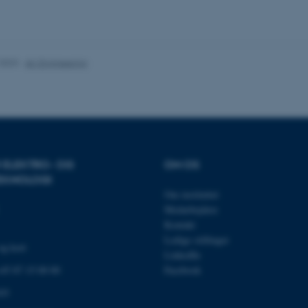
es hjælper med at gøre hjemmesiden brugbar ved at aktiv
nktioner som navigation mm. Hjemmesiden kan ikke funge
.2023
-
AU Engineering
Udbyder / Domæne
Udløb
Beskrivelse
30
Denne cookie sættes af
TYPO3 Association
minutter
TYPO3, og bruges til at 
.au.dk
R ELEKTRO- OG
OM OS
session, når en backend-
TYPO3 eller Frontend.
EKNOLOGI
Om instituttet
30
Dette cookienavn er fo
Typo3 Association
minutter
webindholdsstyringssyst
.au.dk
Medarbejdere
som en brugersessionside
muligt at gemme bruger
Kontakt
tilfælde er det muligvis
Ledige stillinger
kan indstilles ved defau
og kort
dette kan forhindres af 
LinkedIn
de fleste tilfælde er det in
 +45 87 15 00 00
Facebook
ødelagt i slutningen af 
indeholder en tilfældig id
specifikke brugerdata.
03