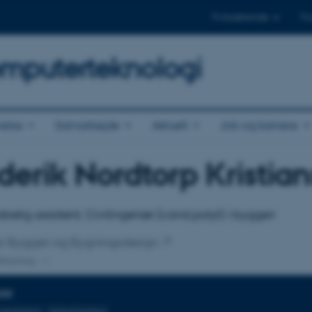
Til studerende
Til
omputerteknologi
else
Samarbejde
Aktuelt
Job og karriere
derik Nordtorp Kristia
tilknytning
belig assistent, Civilingeniør (cand.polyt) i byggeri
 for Byggeri og Bygningsdesign
lknytning
DER