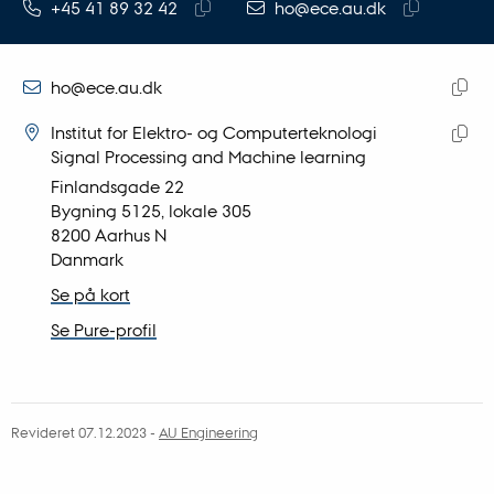
TELEFONNUMMER
MAILADRESSE
+45 41 89 32 42
ho@ece.au.dk
Kopier
Kopier
telefonnummer
mailadresse
MAILADRESSE
ho@ece.au.dk
ADRESSE
Kopie
Henrik Olsen
Institut for Elektro- og Computerteknologi
maila
Signal Processing and Machine learning
Kopie
Finlandsgade 22
adres
Bygning 5125, lokale 305
8200 Aarhus N
Danmark
Se på kort
Se Pure-profil
Revideret 07.12.2023
-
AU Engineering