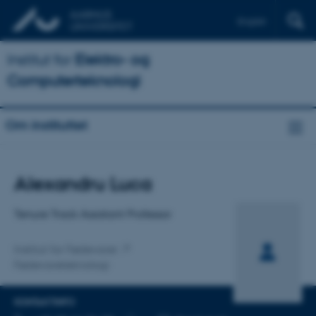
English
Institut for
Elektro- og
Computerteknologi
Om instituttet
Titel
Alexandru Luca
Primær tilknytning
Tenure Track Assistant Professor
Institut for Fødevarer
Fødevareteknologi
KONTAKTINFO