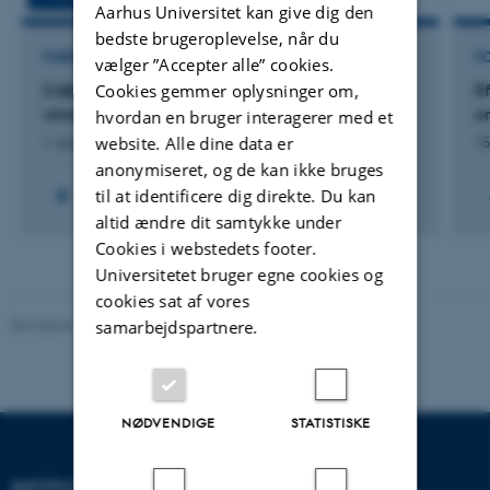
Aarhus Universitet kan give dig den
bedste brugeroplevelse, når du
FORSKNINGSPROJEKT
F
vælger ”Accepter alle” cookies.
Cookies gemmer oplysninger om,
CabExtend: Extending the harvesting and sales
E
window of Danish cabbages
o
hvordan en bruger interagerer med et
website. Alle dine data er
1. aug. 2024
-
31. dec. 2027
15
anonymiseret, og de kan ikke bruges
til at identificere dig direkte. Du kan
altid ændre dit samtykke under
Cookies i webstedets footer.
Universitetet bruger egne cookies og
cookies sat af vores
Revideret 07.12.2023
-
AU Engineering
samarbejdspartnere.
NØDVENDIGE
STATISTISKE
INSTITUT FOR ELEKTRO- OG