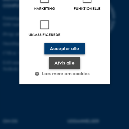
COMPUTERTEKNOLOGI
MARKETING
FUNKTIONELLE
Finlandsgade 22
8200 Aarhus N
Øvrige adresser og kort
UKLASSIFICEREDE
Omstilling tlf.: +45 87 15 00 00
Accepter alle
CVR-nr: 31119103
EAN-nummer:5798000433830
Afvis alle
Stedkode: 6321
Læs mere om cookies
Nødvendige
Statistiske
Marketing
Funktionelle
Uklassificerede
OM OS
UDDANNELSER