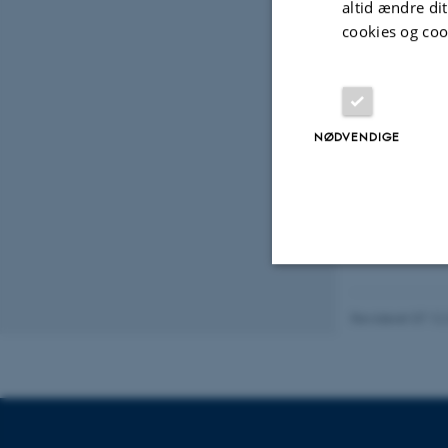
altid ændre di
1. mar
cookies og coo
NØDVENDIGE
Nødvendige
Revideret 07.12
Nødvendige cooki
grundlæggende fu
cookies.