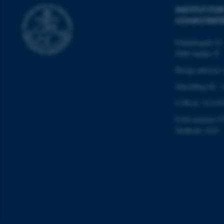
INSTITUT FO
COMPUTERT
Navn
Finlandsgade 22
be_typo_user
8200 Aarhus N
Øvrige adresser 
Omstilling tlf.:
fe_typo_user
CVR-nr: 311191
EAN-nummer:57
Stedkode: 6321
ASP.NET_SessionId
JSESSIONID