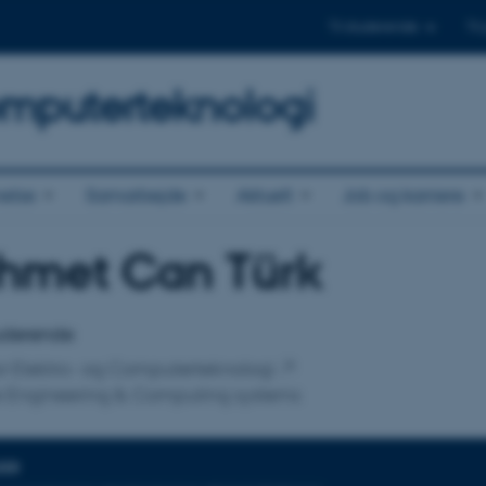
Til studerende
Til
omputerteknologi
else
Samarbejde
Aktuelt
Job og karriere
hmet Can Türk
tilknytning
tuderende
 for Elektro- og Computerteknologi
e Engineering & Computing systems
DER