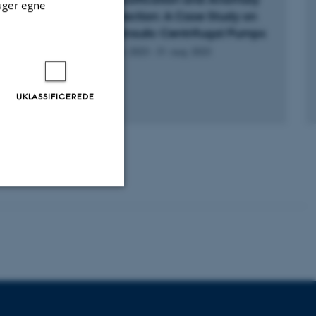
uger egne
Detection: A Case Study on
Hydraulic Centrifugal Pumps
2. jan. 2023
-
31. aug. 2023
UKLASSIFICEREDE
Uklassificerede
ere nogle
rer uden disse