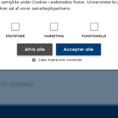
t samtykke under Cookies i webstedets footer. Universitetet br
. 2025
-
29. feb. 2028
Sensor Data
kies sat af vores samarbejdspartnere.
4. mar. 2024
-
31. aug. 2024
STATISTISKE
MARKETING
FUNKTIONELLE
Afvis alle
Accepter alle
Læs mere om cookies
Statistiske
Marketing
Funktionelle
.2023
-
AU Engineering
es hjælper med at gøre hjemmesiden brugbar ved at aktiv
nktioner som navigation mm. Hjemmesiden kan ikke funge