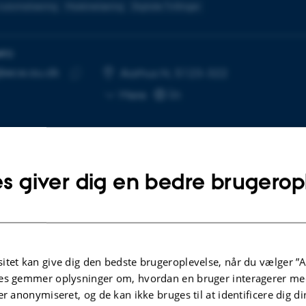
Automatisering
Maskinelæring
Digitale Tvillinger
NFO
@ece.au.dk
SE
Aarhus N, 5123-322
Kopier
Mere
mailadresse
s giver dig en bedre brugerop
te projekter
Flere
FORSKNINGSPROJEKT
tal Twin for Methanation
itet kan give dig den bedste brugeroplevelse, når du vælger ”A
Predictive Machinery
rol within Power-to-
es gemmer oplysninger om, hvordan en bruger interagerer med
Monitoring Using Ma
hane
er anonymiseret, og de kan ikke bruges til at identificere dig d
Learning on Heterog