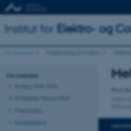
Institut for
Elektro- og C
Om instituttet
Forskning og innovation
Uddann
Me
Titel
Om instituttet
Primær 
Strategi 2026-2030
Ph.d.-s
Strategiske fokusområder
Institut
Softwar
Organisation
Medarbejdere
FAGOMRÅ