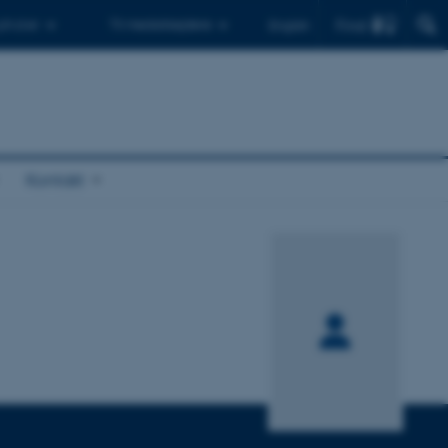
Find
 ph.d.er
Til medarbejdere
English
Kontakt