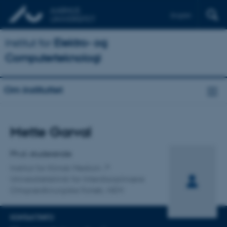
English
Institut for
Elektro- og
Computerteknologi
Om instituttet
Titel
Mette Garval
Primær tilknytning
Ph.d.-studerende
Institut for Klinisk Medicin
Universitetsklinik for Interdisciplinære
Ortopædkirurgiske Forløb, HEM
KONTAKTINFO