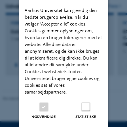
Udvalgte projekter
Flere
Aarhus Universitet kan give dig den
bedste brugeroplevelse, når du
FORSKNINGSPROJEKT
F
vælger ”Accepter alle” cookies.
Cookies gemmer oplysninger om,
Early recovery after knee arthroplasty
E
hvordan en bruger interagerer med et
C
1. mar. 2025
-
1. mar. 2028
Hi
website. Alle dine data er
anonymiseret, og de kan ikke bruges
1.
til at identificere dig direkte. Du kan
altid ændre dit samtykke under
Cookies i webstedets footer.
Universitetet bruger egne cookies og
cookies sat af vores
samarbejdspartnere.
Revideret 07.12.2023
-
AU Engineering
NØDVENDIGE
STATISTISKE