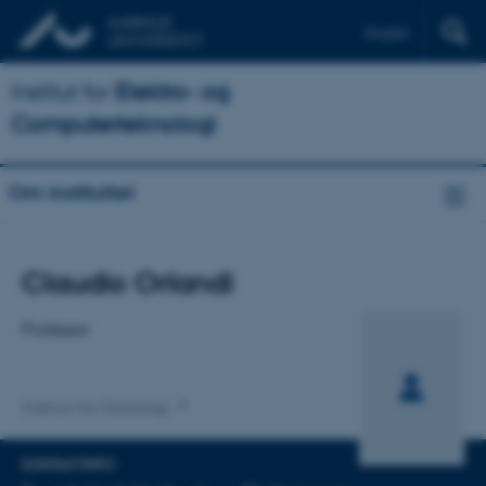
English
Institut for
Elektro- og
Computerteknologi
Om instituttet
Titel
Claudio Orlandi
Primær tilknytning
Professor
Institut for Datalogi
KONTAKTINFO