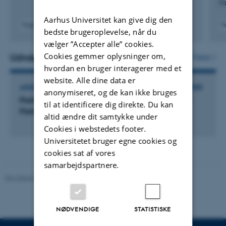
Pa
Aarhus Universitet kan give dig den
Fagfællebedømt
F
bedste brugeroplevelse, når du
Digital
vælger ”Accepter alle” cookies.
version
vedhæftet
Cookies gemmer oplysninger om,
Udvalgte aktiviteter
Flere
hvordan en bruger interagerer med et
website. Alle dine data er
ANSÆTTELSE ELLER EJERANDELE I EKSTERNE VIRKSOMHEDER
anonymiseret, og de kan ikke bruges
Partisia (Chief Cryptographic Protocol Designer,
til at identificere dig direkte. Du kan
Partner)
altid ændre dit samtykke under
Cookies i webstedets footer.
Universitetet bruger egne cookies og
cookies sat af vores
samarbejdspartnere.
Revideret 07.12.2023
-
AU Engineering
NØDVENDIGE
STATISTISKE