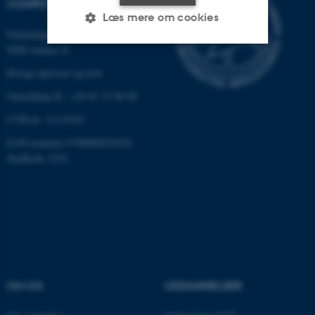
COMPUTERTEKNOLOGI
Læs mere om cookies
Finlandsgade 22
8200 Aarhus N
Nødvendige
Statistiske
Marketing
Øvrige adresser og kort
Omstilling tlf.: +45 87 15 00 00
Funktionelle
Uklassificerede
CVR-nr: 31119103
EAN-nummer:5798000433830
Nødvendige cookies hjælper
Stedkode: 6321
med at gøre hjemmesiden
brugbar ved at aktivere nogle
grundlæggende funktioner
som navigation mm.
Hjemmesiden kan ikke
fungerer uden disse cookies.
OM OS
UDDANNELSER