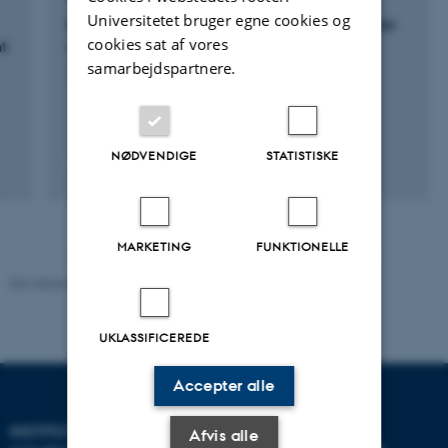
Universitetet bruger egne cookies og
GRÆSMETAN: Malkekøernes metanproduktion
cookies sat af vores
t
ved forskellige afgræsningssystemer
samarbejdspartnere.
1. jan. 2024
-
31. dec. 2026
NØDVENDIGE
STATISTISKE
+4
MARKETING
FUNKTIONELLE
Revideret 07.12.2023
-
AU Engineering
UKLASSIFICEREDE
Accepter alle
INSTITUT FOR ELEKTRO- OG
Afvis alle