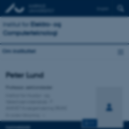
English
Institut for
Elektro- og
Computerteknologi
Om instituttet
Titel
Peter Lund
Primær tilknytning
Professor, sektionsleder
Institut for Husdyr- og
Veterinærvidenskab
ANIVET Kvægernæring (RUN)
En anden tilknytning
CV
FAGOMRÅDER