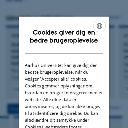
og produktkvalitet. Forskningsområdet dækker
LÆS MERE
drøvtyggerproduktion med vægt på forbedret
udnyttelse af næringsstoffer i malkekøer og reduceret
Udvalgte publikationer
Flere
miljøpåvirkning fra den samlede kvægproduktion. Mere
Cookies giver dig en
specifikt fodertilsætningsstoffer og fodringsstrategier, der
TIDSSKRIFTARTIKEL
K
ENGLISH
bedre brugeroplevelse
kan medføre betydelige reduktioner i enterisk metan.
Assessing the CO
-prediction equation used in
C
2
DANISH
Resultaterne bruges til at modellere effekten af
association with sniffers to estimate daily
in
forskellige interventioner på produktion af enterisk
methane emissions in dairy cows with different
sn
feed efficiencies
Kj
metan og N-udnyttelse.
Aarhus Universitet kan give dig den
Niu, P. +9.
bedste brugeroplevelse, når du
Pr
Up
Canadian Journal of Animal Science
vælger ”Accepter alle” cookies.
Cookies gemmer oplysninger om,
Fagfællebedømt
F
hvordan en bruger interagerer med et
Digital
website. Alle dine data er
version
vedhæftet
anonymiseret, og de kan ikke bruges
Flere
Projekter
Aktiviteter
til at identificere dig direkte. Du kan
altid ændre dit samtykke under
Cookies i webstedets footer.
FORSKNINGSPROJEKT