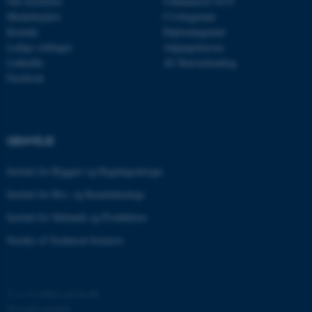
Om instituttet
Uddannelser ECE
Navn
Udbyder / Domæne
Medarbejdere
Civilingeniør
be_typo_user
TYPO3 Association
Kontakt
Diplomingeniør
.au.dk
Ledige stillinger
Adgangskursus
LinkedIn
AU Kursuskatalog
Facebook
fe_typo_user
Typo3 Association
.au.dk
GENVEJE
Institut for Byggeri og Bygningsdesign
Institut for Bio- og Kemiteknologi
Institut for Mekanik og Produktion
Faculty of Technical Sciences
ASP.NET_SessionId
Microsoft Corporation
©
—
Cookies på au.dk
.au.dk
Privatlivspolitik