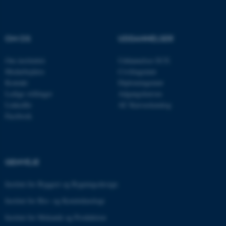
Navn
Udbyder / Domæne
OM OS
UDDANNELSER
be_typo_user
TYPO3 Association
.au.dk
Om instituttet
Uddannelser ECE
Medarbejdere
Civilingeniør
Kontakt
Diplomingeniør
Ledige stillinger
Adgangskursus
fe_typo_user
Typo3 Association
.au.dk
LinkedIn
AU Kursuskatalog
Facebook
GENVEJE
Institut for Byggeri og Bygningsdesign
Institut for Bio- og Kemiteknologi
Institut for Mekanik og Produktion