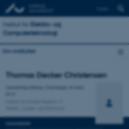
English
Institut for
Elektro- og
Computerteknologi
Om instituttet
Titel
Thomas Decker Christensen
Primær tilknytning
Lærestolsprofessor, Overlæge, dr.med.,
ph.d.
Institut for Klinisk Medicin
Hjerte-, Lunge- og Karkirurgi
FAGOMRÅDER