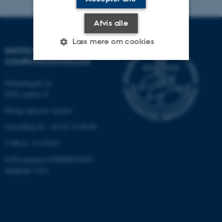
Afvis alle
Læs mere om cookies
INSTITUT FOR ELEKTRO- OG
COMPUTERTEKNOLOGI
Nødvendige
Statistiske
Marketing
Finlandsgade 22
8200 Aarhus N
Funktionelle
Uklassificerede
Øvrige adresser og kort
Omstilling tlf.: +45 87 15 00 00
Nødvendige cookies hjælper
CVR-nr: 31119103
med at gøre hjemmesiden
EAN-nummer:5798000433830
brugbar ved at aktivere nogle
Stedkode: 6321
grundlæggende funktioner
som navigation mm.
Hjemmesiden kan ikke
fungerer uden disse cookies.