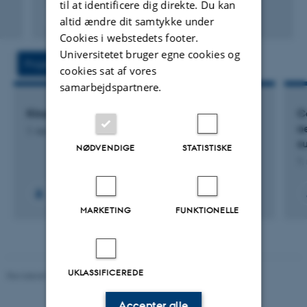
til at identificere dig direkte. Du kan
Fagfællebedømt
altid ændre dit samtykke under
Digital
Cookies i webstedets footer.
version
Universitetet bruger egne cookies og
vedhæftet
Projekter
Aktiviteter
cookies sat af vores
samarbejdspartnere.
Kirurgers tolerance for perioperativ usikkerhed
C
o
1. nov. 2025
-
1. dec. 2028
s
NØDVENDIGE
STATISTISKE
1.
MARKETING
FUNKTIONELLE
UKLASSIFICEREDE
Revideret 07.12.2023
-
AU Engineering
Accepter alle