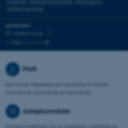
Lungekræft
Trombose og hæmostase
Pleuraempyem
Minimal invasiv kirurgi
KONTAKTINFO
MAILADRESSE
tdc@clin.au.dk
Kopier
Mere
Aarhus N
mailadresse
Profil
Som forsker interesserer jeg mig særligt for klassisk
thoraxkirurgi og trombose og hæmostase.
Arbejdsområder
Principal investigator og co-investigator i nationale og