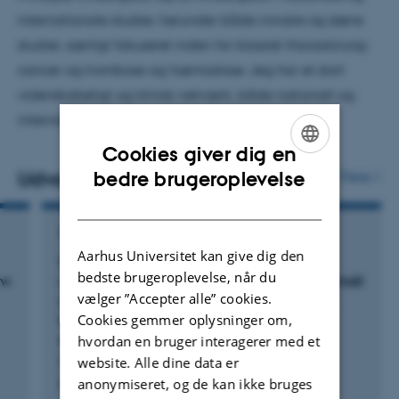
internationale studier, herunder både mindre og større
studier, særligt fokuseret inden for klassisk thoraxkirurgi,
cancer og trombose og hæmostase. Jeg har et stort
videnskabeligt og klinisk netværk, både nationalt og
internationalt.
Cookies giver dig en
ENGLISH
bedre brugeroplevelse
Udvalgte publikationer
Flere
DANISH
TIDSSKRIFTARTIKEL
Aarhus Universitet kan give dig den
SCAPAS-LungCancer-improving supportive
bedste brugeroplevelse, når du
ew
care for patients surgically treated for non-small
vælger ”Accepter alle” cookies.
cell lung cancer: protocol for a prospective,
Cookies gemmer oplysninger om,
longitudinal, observational and exploratory
multicentre study
hvordan en bruger interagerer med et
Missel, M. +17.
website. Alle dine data er
anonymiseret, og de kan ikke bruges
BMJ Open